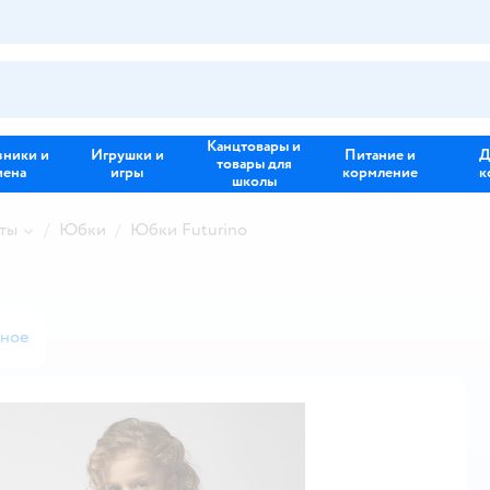
Канцтовары и
зники и
Игрушки и
Питание и
Д
товары для
иена
игры
кормление
к
школы
ты
Юбки
Юбки Futurino
нное