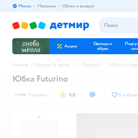
Минск
Магазины
Обмен и возврат
Выбор адреса доставки.
Одежда и
Подгу
Акции
обувь
гиг
Главная
Одежда и обувь
Одежда
Юбки и шор
Юбка Futurino
Futurino
5,0
·
В избра
назад