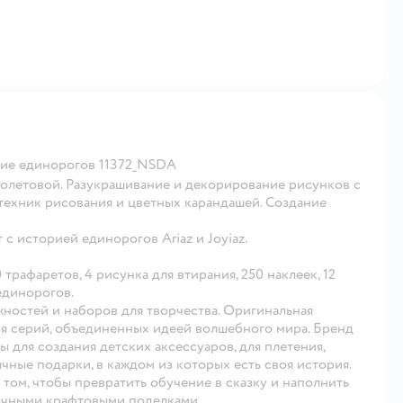
ание единорогов 11372_NSDA
фиолетовой. Разукрашивание и декорирование рисунков с
техник рисования и цветных карандашей. Создание
с историей единорогов Ariaz и Joyiaz.
трафаретов, 4 рисунка для втирания, 250 наклеек, 12
единорогов.
жностей и наборов для творчества. Оригинальная
ия серий, объединенных идеей волшебного мира. Бренд
 для создания детских аксессуаров, для плетения,
чные подарки, в каждом из которых есть своя история.
 том, чтобы превратить обучение в сказку и наполнить
ычными крафтовыми поделками.