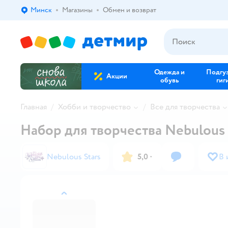
Минск
Магазины
Обмен и возврат
Выбор адреса доставки.
Одежда и
Подгу
Акции
обувь
гиг
Главная
Хобби и творчество
Все для творчества
Набор для творчества Nebulous 
Nebulous Stars
5,0
·
В 
назад