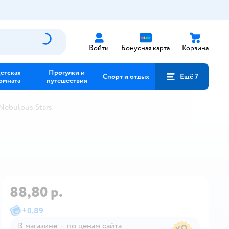
Войти
Бонусная карта
Корзина
етская
Прогулки и
Спорт и отдых
Ещё 7
омната
путешествия
ebulous Stars
88,80 р.
+
0,89
В магазине — по ценам сайта