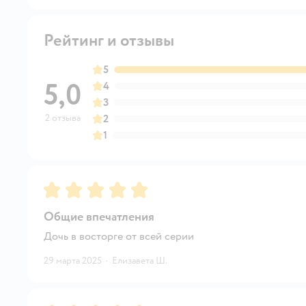
Рейтинг и отзывы
5
5,0
4
3
2 отзыва
2
1
Рейтинг:
5
Общие впечатления
Дочь в восторге от всей серии
29 марта 2025
·
Елизавета Ш.