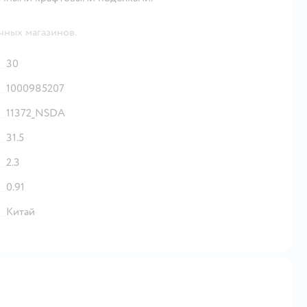
чных магазинов.
30
1000985207
11372_NSDA
31.5
2.3
0.91
Китай