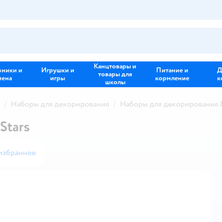
Канцтовары и
зники и
Игрушки и
Питание и
Д
товары для
иена
игры
кормление
к
школы
Наборы для декорирования
Наборы для декорирования N
Stars
избранное