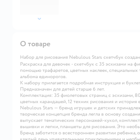
далее
О товаре
Набор для рисования Nebulous Stars скетчбук созд
Раскраска для девочек - скетчбук с 35 эскизами на 
помощью трафаретов, цветных наклеек, специальных 
альбома единорогов.
К набору прилагается подробная инструкция и буклет 
Предназначен для детей старше 6 лет.
Комплектация: 35 фиолетовых страниц c эскизами, 80 
цветных карандашей, 12 техник рисования и история 
Nebulous Stars — бренд игрушек и детских принадле
творческая концепция бренда легла в основу создан
выпускает тематических персонажей-кукол, комплекты
вышивки и лепки, планшеты для рисования. Это необы
Бренд заботится о всестороннем развитии ребенка, о
каждый день удивительными приключениями и необ