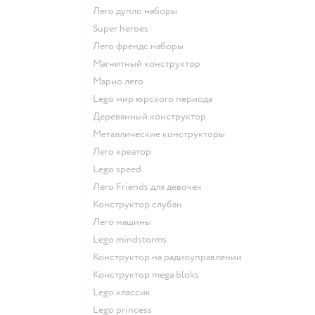
Лего дупло наборы
Super heroes
Лего френдс наборы
Магнитный конструктор
Марио лего
Lego мир юрского периода
Деревянный конструктор
Металлические конструкторы
Лего креатор
Lego speed
Лего Friends для девочек
Конструктор слубан
Лего машины
Lego mindstorms
Конструктор на радиоуправлении
Конструктор mega bloks
Lego классик
Lego princess