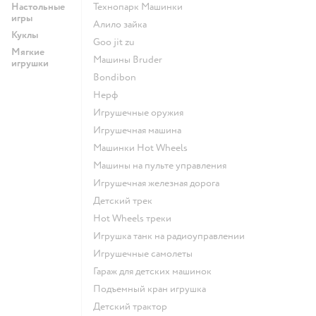
Настольные
Технопарк Машинки
игры
Алило зайка
Куклы
Goo jit zu
Мягкие
Машины Bruder
игрушки
Bondibon
Нерф
Игрушечные оружия
Игрушечная машина
Машинки Hot Wheels
Машины на пульте управления
Игрушечная железная дорога
Детский трек
Hot Wheels треки
Игрушка танк на радиоуправлении
Игрушечные самолеты
Гараж для детских машинок
Подъемный кран игрушка
Детский трактор