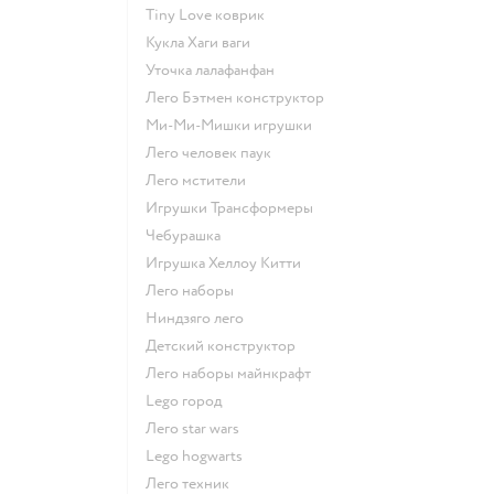
Tiny Love коврик
Кукла Хаги ваги
Уточка лалафанфан
Лего Бэтмен конструктор
Ми-Ми-Мишки игрушки
Лего человек паук
Лего мстители
Игрушки Трансформеры
Чебурашка
Игрушка Хеллоу Китти
Лего наборы
Ниндзяго лего
Детский конструктор
Лего наборы майнкрафт
Lego город
Лего star wars
Lego hogwarts
Лего техник