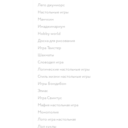
Лего джуниорс
Настольные игры
Манчкин
Имаджинариум
Hobby world
Доска для рисования
Игра Твистер
Шахматы
Словодел игра
Логические настольные игры
Стиль жизни настольные игры
Игры Бондибон
Элиас
Игра Свинтус
Мафия настольная игра
Монополия
Лото игра настольная
Лол куклы