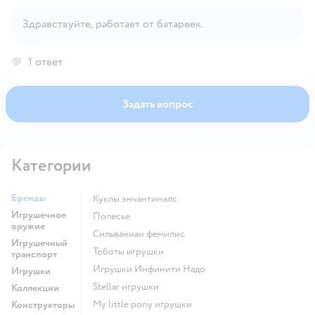
Открыть вопрос
Здравствуйте, работает от батареек.
1 ответ
Задать вопрос
Категории
Бренды
Куклы энчантималс
Игрушечное
Полесье
оружие
Сильваниан фемилис
Игрушечный
Тоботы игрушки
транспорт
Игрушки Инфинити Надо
Игрушки
Stellar игрушки
Коллекции
my little pony игрушки
Конструкторы