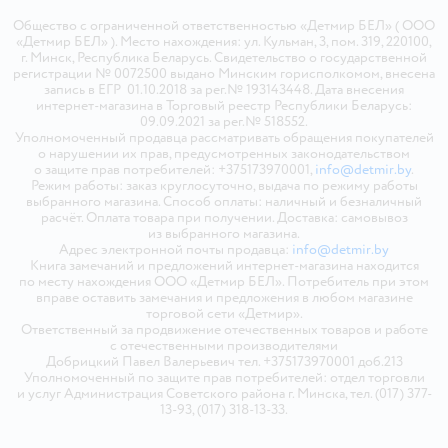
Общество с ограниченной ответственностью «Детмир БЕЛ» ( ООО
«Детмир БЕЛ» ). Место нахождения: ул. Кульман, 3, пом. 319, 220100,
г. Минск, Республика Беларусь. Свидетельство о государственной
регистрации № 0072500 выдано Минским горисполкомом, внесена
запись в ЕГР 01.10.2018 за рег.№ 193143448. Дата внесения
интернет-магазина в Торговый реестр Республики Беларусь:
09.09.2021 за рег.№ 518552.
Уполномоченный продавца рассматривать обращения покупателей
о нарушении их прав, предусмотренных законодательством
о защите прав потребителей: +375173970001,
info@detmir.by
.
Режим работы: заказ круглосуточно, выдача по режиму работы
выбранного магазина. Способ оплаты: наличный и безналичный
расчёт. Оплата товара при получении. Доставка: самовывоз
из выбранного магазина.
Адрес электронной почты продавца:
info@detmir.by
Книга замечаний и предложений интернет-магазина находится
по месту нахождения ООО «Детмир БЕЛ». Потребитель при этом
вправе оставить замечания и предложения в любом магазине
торговой сети «Детмир».
Ответственный за продвижение отечественных товаров и работе
с отечественными производителями
Добрицкий Павел Валерьевич тел. +375173970001 доб.213
Уполномоченный по защите прав потребителей: отдел торговли
и услуг Администрация Советского района г. Минска, тел. (017) 377-
13-93, (017) 318-13-33.