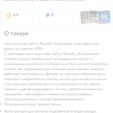
Фото по
Фото пользовател
Фото пользо
Рейтинг:
Вопросов:
4,9
0
+
11
Открыть га
О товаре
Конструктор YoFun Balody Астронавт подставка под
ручки со светом 6903
С помощью конструктора YoFun Balody «Астронавт»
можно создать необычный интерьерный объект с
уникальным дизайном. Готовая конструкция используется
в качестве карандашницы, которая оригинально украсит
рабочий стол ребенка. Детали из прочного безопасного
пластика соединяются плотно, аксессуар не рассыпается
и устойчиво располагается на поверхности. Во время
сборки у детей развивается логика, пространственное
мышление, тренируется мелкая моторика, навыки
конструирования и концентрация внимания.
Игрушка выглядит реалистично.
Конструкция дополнена подсветкой в виде звезды.