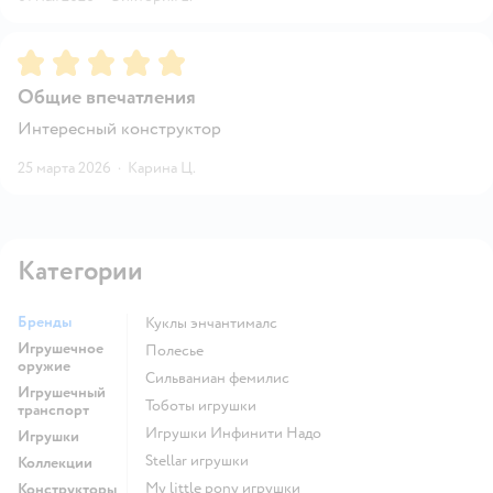
Рейтинг:
5
Общие впечатления
Интересный конструктор
25 марта 2026
·
Карина Ц.
Категории
Бренды
Куклы энчантималс
Игрушечное
Полесье
оружие
Сильваниан фемилис
Игрушечный
Тоботы игрушки
транспорт
Игрушки Инфинити Надо
Игрушки
Stellar игрушки
Коллекции
my little pony игрушки
Конструкторы