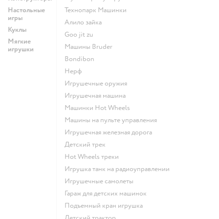
Настольные
Технопарк Машинки
игры
Алило зайка
Куклы
Goo jit zu
Мягкие
Машины Bruder
игрушки
Bondibon
Нерф
Игрушечные оружия
Игрушечная машина
Машинки Hot Wheels
Машины на пульте управления
Игрушечная железная дорога
Детский трек
Hot Wheels треки
Игрушка танк на радиоуправлении
Игрушечные самолеты
Гараж для детских машинок
Подъемный кран игрушка
Детский трактор