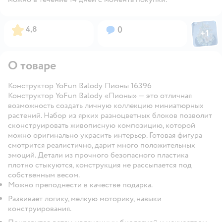
Фото пол
Рейтинг:
Вопросов:
4,8
0
+
1
Откры
О товаре
Конструктор YoFun Balody Пионы 16396
Конструктор YoFun Balody «Пионы» — это отличная
возможность создать личную коллекцию миниатюрных
растений. Набор из ярких разноцветных блоков позволит
сконструировать живописную композицию, которой
можно оригинально украсить интерьер. Готовая фигура
смотрится реалистично, дарит много положительных
эмоций. Детали из прочного безопасного пластика
плотно стыкуются, конструкция не рассыпается под
собственным весом.
Можно преподнести в качестве подарка.
Развивает логику, мелкую моторику, навыки
конструирования.