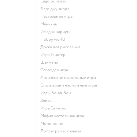
Lego princess
Лего джуниорс
Настольные игры
Манчкин
Имаджинариум
Hobby world
Доска для рисования
Игра Твистер
Шахматы
Словодел игра
Логические настольные игры
Стиль жизни настольные игры
Игры Бондибон
Элиас
Игра Свинтус
Мафия настольная игра
Монополия
Лото игра настольная