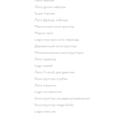
Лего техник
Лего дупло наборы
Super heroes
Лего френдс наборы
Магнитный конструктор
Марио лего
Lego мир юрского периода
Деревянный конструктор
Металлические конструкторы
Лего креатор
Lego speed
Лего Friends для девочек
Конструктор слубан
Лего машины
Lego mindstorms
Конструктор на радиоуправлении
Конструктор mega bloks
Lego классик