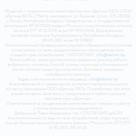
Общество с ограниченной ответственностью «Детмир БЕЛ» ( ООО
«Детмир БЕЛ» ). Место нахождения: ул. Кульман, 3, пом. 319, 220100,
г. Минск, Республика Беларусь. Свидетельство о государственной
регистрации № 0072500 выдано Минским горисполкомом, внесена
запись в ЕГР 01.10.2018 за рег.№ 193143448. Дата внесения
интернет-магазина в Торговый реестр Республики Беларусь:
09.09.2021 за рег.№ 518552.
Уполномоченный продавца рассматривать обращения покупателей
о нарушении их прав, предусмотренных законодательством
о защите прав потребителей: +375173970001,
info@detmir.by
.
Режим работы: заказ круглосуточно, выдача по режиму работы
выбранного магазина. Способ оплаты: наличный и безналичный
расчёт. Оплата товара при получении. Доставка: самовывоз
из выбранного магазина.
Адрес электронной почты продавца:
info@detmir.by
Книга замечаний и предложений интернет-магазина находится
по месту нахождения ООО «Детмир БЕЛ». Потребитель при этом
вправе оставить замечания и предложения в любом магазине
торговой сети «Детмир».
Ответственный за продвижение отечественных товаров и работе
с отечественными производителями
Добрицкий Павел Валерьевич тел. +375173970001 доб.213
Уполномоченный по защите прав потребителей: отдел торговли
и услуг Администрация Советского района г. Минска, тел. (017) 377-
13-93, (017) 318-13-33.