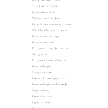
Tiny Love коврик
Кукла Хаги ваги
Уточка лалафанфан
Лего Бэтмен конструктор
Ми-Ми-Мишки игрушки
Лего человек паук
Лего мстители
Игрушки Трансформеры
Чебурашка
Игрушка Хеллоу Китти
Лего наборы
Ниндзяго лего
Детский конструктор
Лего наборы майнкрафт
Lego город
Лего star wars
Lego hogwarts