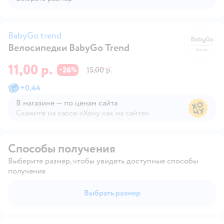
BabyGo trend
Велосипедки BabyGo Trend
Ba
11,00 р.
26
15,00 р.
−
%
+
0,44
В магазине — по ценам сайта
Скажите на кассе «Хочу как на сайте»
В магазине — по ценам сайта
Способы получения
Выберите размер, чтобы увидеть доступные способы
получения
Выбрать размер