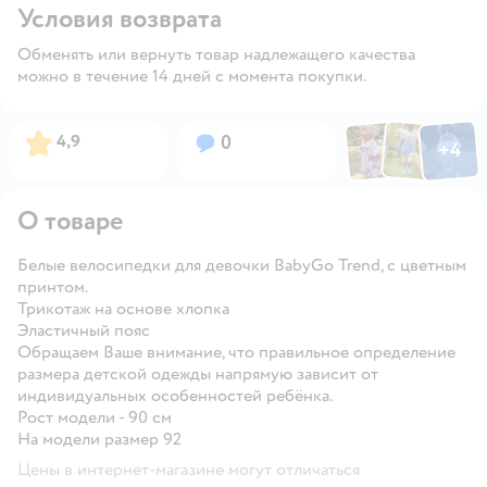
Условия возврата
Обменять или вернуть товар надлежащего качества
можно в течение 14 дней с момента покупки.
Фото по
Фото пользовател
Фото пользо
Рейтинг:
Вопросов:
4,9
0
+
4
Открыть га
О товаре
Белые велосипедки для девочки BabyGo Trend, с цветным
принтом.
Трикотаж на основе хлопка
Эластичный пояс
Обращаем Ваше внимание, что правильное определение
размера детской одежды напрямую зависит от
индивидуальных особенностей ребёнка.
Рост модели - 90 см
На модели размер 92
Цены в интернет-магазине могут отличаться