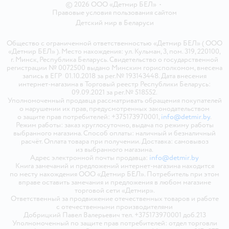
© 2026 ООО «Детмир БЕЛ»
•
Правовые условия пользования сайтом
Детский мир в
Беларуси
Общество с ограниченной ответственностью «Детмир БЕЛ» ( ООО
«Детмир БЕЛ» ). Место нахождения: ул. Кульман, 3, пом. 319, 220100,
г. Минск, Республика Беларусь. Свидетельство о государственной
регистрации № 0072500 выдано Минским горисполкомом, внесена
запись в ЕГР 01.10.2018 за рег.№ 193143448. Дата внесения
интернет-магазина в Торговый реестр Республики Беларусь:
09.09.2021 за рег.№ 518552.
Уполномоченный продавца рассматривать обращения покупателей
о нарушении их прав, предусмотренных законодательством
о защите прав потребителей: +375173970001,
info@detmir.by
.
Режим работы: заказ круглосуточно, выдача по режиму работы
выбранного магазина. Способ оплаты: наличный и безналичный
расчёт. Оплата товара при получении. Доставка: самовывоз
из выбранного магазина.
Адрес электронной почты продавца:
info@detmir.by
Книга замечаний и предложений интернет-магазина находится
по месту нахождения ООО «Детмир БЕЛ». Потребитель при этом
вправе оставить замечания и предложения в любом магазине
торговой сети «Детмир».
Ответственный за продвижение отечественных товаров и работе
с отечественными производителями
Добрицкий Павел Валерьевич тел. +375173970001 доб.213
Уполномоченный по защите прав потребителей: отдел торговли