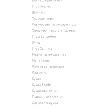
Доска для рисования
Игра Твистер
Шахматы
Словодел игра
Логические настольные игры
Стиль жизни настольные игры
Игры Бондибон
Элиас
Игра Свинтус
Мафия настольная игра
Монополия
Лото игра настольная
Лол куклы
Куклы
Куклы Барби
Кукольный домик
Пупсики для девочек
Одежда для кукол