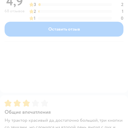
4,9
3
2
68 отзывов
2
1
1
0
Оставить отзыв
Рейтинг:
3
Общие впечатления
Ну трактор красивый да, достаточно большой, три кнопки
со звуками , но сломался на второй день, выпал с рук и