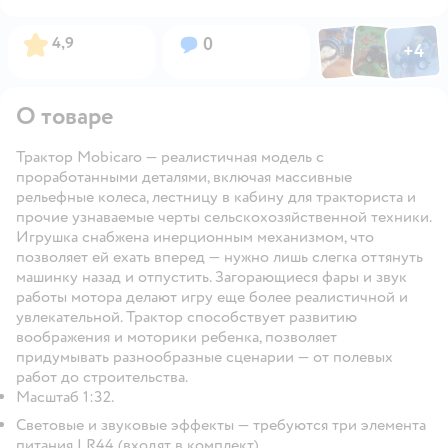
Фото по
Фото пользовател
Фото пользо
Рейтинг:
Вопросов:
4,9
0
+
4
Открыть га
О товаре
Трактор Mobicaro — реалистичная модель с
проработанными деталями, включая массивные
рельефные колеса, лестницу в кабину для тракториста и
прочие узнаваемые черты сельскохозяйственной техники.
Игрушка снабжена инерционным механизмом, что
позволяет ей ехать вперед — нужно лишь слегка оттянуть
машинку назад и отпустить. Загорающиеся фары и звук
работы мотора делают игру еще более реалистичной и
увлекательной. Трактор способствует развитию
воображения и моторики ребенка, позволяет
придумывать разнообразные сценарии — от полевых
работ до строительства.
Масштаб 1:32.
Световые и звуковые эффекты — требуются три элемента
питания LR44 (входят в комплект).