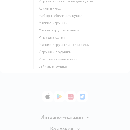
Игрушечная коляска для кукол
Куклы винкс
Набор мебели для кукол
Мягкие игрушки
Мягкая игрушка мишка
Игрушка котик
Мягкие игрушки антистресс
Игрушки подушки
Интерактивная кошка
Зайчик игрушка
App Store
Google Play
AppGallery
RuStore
Интернет-магазин
Доставка и оплата
Компания