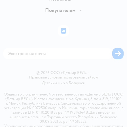
Обмен и возврат товара
Вакансии
Покупателям
Правила продажи
Подарочные карты
Политика конфиденциальности
Бонусные карты
Политика использования файлов cookie
ВКонтакте
Блог
Обратная связь
Магазины сети
Карта сайта
© 2026 ООО «Детмир БЕЛ»
•
Правовые условия пользования сайтом
Детский мир в
Беларуси
Общество с ограниченной ответственностью «Детмир БЕЛ» ( ООО
«Детмир БЕЛ» ). Место нахождения: ул. Кульман, 3, пом. 319, 220100,
г. Минск, Республика Беларусь. Свидетельство о государственной
регистрации № 0072500 выдано Минским горисполкомом, внесена
запись в ЕГР 01.10.2018 за рег.№ 193143448. Дата внесения
интернет-магазина в Торговый реестр Республики Беларусь:
09.09.2021 за рег.№ 518552.
Уполномоченный продавца рассматривать обращения покупателей