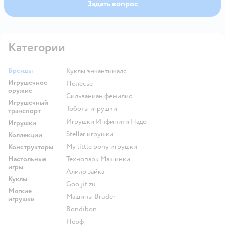
Задать вопрос
Категории
Бренды
Куклы энчантималс
Игрушечное
Полесье
оружие
Сильваниан фемилис
Игрушечный
Тоботы игрушки
транспорт
Игрушки Инфинити Надо
Игрушки
Stellar игрушки
Коллекции
my little pony игрушки
Конструкторы
Настольные
Технопарк Машинки
игры
Алило зайка
Куклы
Goo jit zu
Мягкие
Машины Bruder
игрушки
Bondibon
Нерф