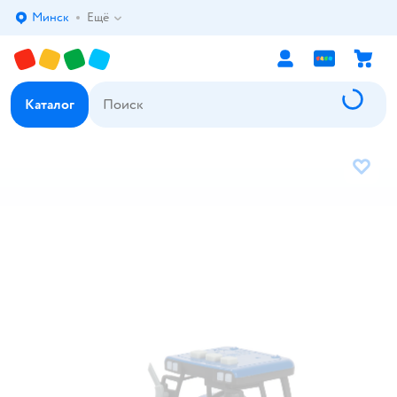
Минск
Ещё
Выбор адреса доставки.
Каталог
В избр