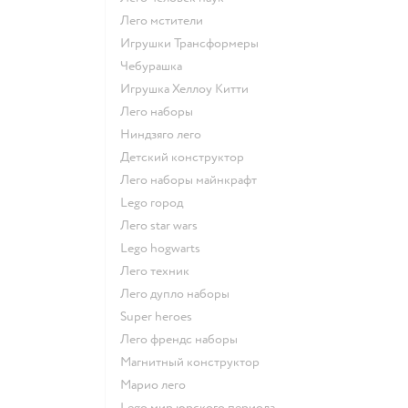
Лего мстители
Игрушки Трансформеры
Чебурашка
Игрушка Хеллоу Китти
Лего наборы
Ниндзяго лего
Детский конструктор
Лего наборы майнкрафт
Lego город
Лего star wars
Lego hogwarts
Лего техник
Лего дупло наборы
Super heroes
Лего френдс наборы
Магнитный конструктор
Марио лего
Lego мир юрского периода