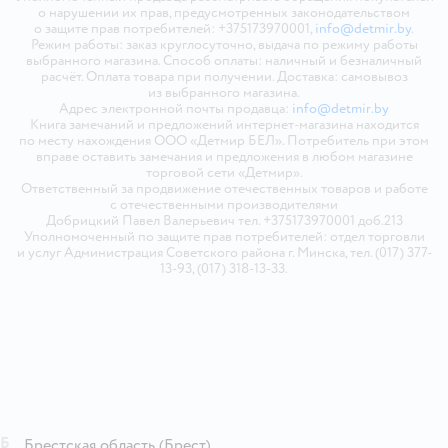
о нарушении их прав, предусмотренных законодательством
о защите прав потребителей: +375173970001,
info@detmir.by
.
Режим работы: заказ круглосуточно, выдача по режиму работы
выбранного магазина. Способ оплаты: наличный и безналичный
расчёт. Оплата товара при получении. Доставка: самовывоз
из выбранного магазина.
Адрес электронной почты продавца:
info@detmir.by
Книга замечаний и предложений интернет-магазина находится
по месту нахождения ООО «Детмир БЕЛ». Потребитель при этом
вправе оставить замечания и предложения в любом магазине
торговой сети «Детмир».
Ответственный за продвижение отечественных товаров и работе
с отечественными производителями
Добрицкий Павел Валерьевич тел. +375173970001 доб.213
Уполномоченный по защите прав потребителей: отдел торговли
и услуг Администрация Советского района г. Минска, тел. (017) 377-
13-93, (017) 318-13-33.
Б
Брестская область
(Брест)