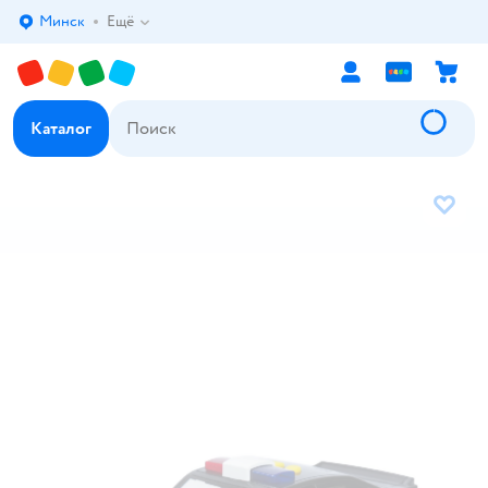
Минск
Ещё
Выбор адреса доставки.
Каталог
В избр