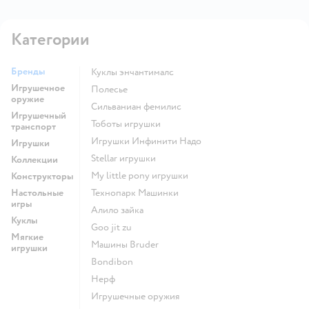
Категории
Бренды
Куклы энчантималс
Игрушечное
Полесье
оружие
Сильваниан фемилис
Игрушечный
Тоботы игрушки
транспорт
Игрушки Инфинити Надо
Игрушки
Stellar игрушки
Коллекции
my little pony игрушки
Конструкторы
Настольные
Технопарк Машинки
игры
Алило зайка
Куклы
Goo jit zu
Мягкие
Машины Bruder
игрушки
Bondibon
Нерф
Игрушечные оружия