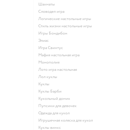
Шахматы
Словодел игра
Логические настольные игры
Стиль жизни настольные игры
Игры Бондибон
Элиас
Игра Свинтус
Мафия настольная игра
Монополия
Лото игра настольная
Лол куклы
Куклы
Куклы Барби
Кукольный домик
Пупсики для девочек
Одежда для кукол
Игрушечная коляска для кукол
Куклы винкс