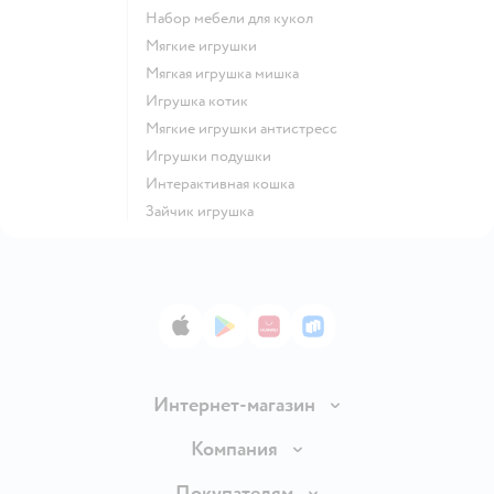
Набор мебели для кукол
Мягкие игрушки
Мягкая игрушка мишка
Игрушка котик
Мягкие игрушки антистресс
Игрушки подушки
Интерактивная кошка
Зайчик игрушка
App Store
Google Play
AppGallery
RuStore
Интернет-магазин
Доставка и оплата
Компания
Обмен и возврат товара
Вакансии
Покупателям