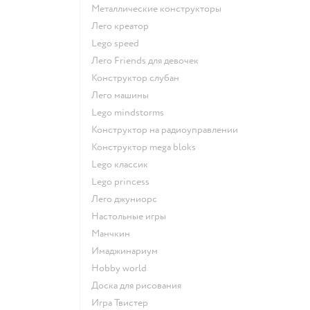
Металлические конструкторы
Лего креатор
Lego speed
Лего Friends для девочек
Конструктор слубан
Лего машины
Lego mindstorms
Конструктор на радиоуправлении
Конструктор mega bloks
Lego классик
Lego princess
Лего джуниорс
Настольные игры
Манчкин
Имаджинариум
Hobby world
Доска для рисования
Игра Твистер