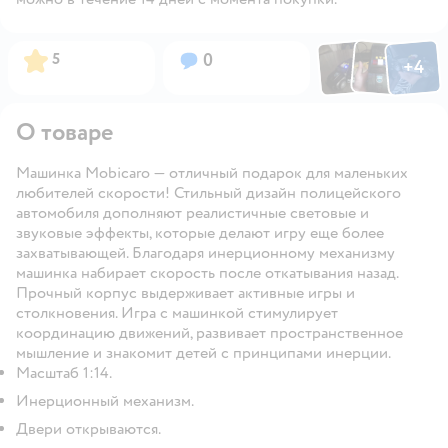
Фото по
Фото пользовател
Фото пользо
Рейтинг:
Вопросов:
5
0
+
4
Открыть га
О товаре
Машинка Mobicaro — отличный подарок для маленьких
любителей скорости! Стильный дизайн полицейского
автомобиля дополняют реалистичные световые и
звуковые эффекты, которые делают игру еще более
захватывающей. Благодаря инерционному механизму
машинка набирает скорость после откатывания назад.
Прочный корпус выдерживает активные игры и
столкновения. Игра с машинкой стимулирует
координацию движений, развивает пространственное
мышление и знакомит детей с принципами инерции.
Масштаб 1:14.
Инерционный механизм.
Двери открываются.