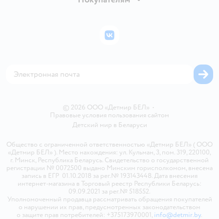
Правила продажи
Подарочные карты
Политика конфиденциальности
Бонусные карты
Политика использования файлов cookie
ВКонтакте
Блог
Обратная связь
Магазины сети
Карта сайта
© 2026 ООО «Детмир БЕЛ»
•
Правовые условия пользования сайтом
Детский мир в
Беларуси
Общество с ограниченной ответственностью «Детмир БЕЛ» ( ООО
«Детмир БЕЛ» ). Место нахождения: ул. Кульман, 3, пом. 319, 220100,
г. Минск, Республика Беларусь. Свидетельство о государственной
регистрации № 0072500 выдано Минским горисполкомом, внесена
запись в ЕГР 01.10.2018 за рег.№ 193143448. Дата внесения
интернет-магазина в Торговый реестр Республики Беларусь:
09.09.2021 за рег.№ 518552.
Уполномоченный продавца рассматривать обращения покупателей
о нарушении их прав, предусмотренных законодательством
о защите прав потребителей: +375173970001,
info@detmir.by
.