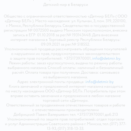
Детский мир в
Беларуси
Общество с ограниченной ответственностью «Детмир БЕЛ» ( ООО
«Детмир БЕЛ» ). Место нахождения: ул. Кульман, 3, пом. 319, 220100,
г. Минск, Республика Беларусь. Свидетельство о государственной
регистрации № 0072500 выдано Минским горисполкомом, внесена
запись в ЕГР 01.10.2018 за рег.№ 193143448. Дата внесения
интернет-магазина в Торговый реестр Республики Беларусь:
09.09.2021 за рег.№ 518552.
Уполномоченный продавца рассматривать обращения покупателей
о нарушении их прав, предусмотренных законодательством
о защите прав потребителей: +375173970001,
info@detmir.by
.
Режим работы: заказ круглосуточно, выдача по режиму работы
выбранного магазина. Способ оплаты: наличный и безналичный
расчёт. Оплата товара при получении. Доставка: самовывоз
из выбранного магазина.
Адрес электронной почты продавца:
info@detmir.by
Книга замечаний и предложений интернет-магазина находится
по месту нахождения ООО «Детмир БЕЛ». Потребитель при этом
вправе оставить замечания и предложения в любом магазине
торговой сети «Детмир».
Ответственный за продвижение отечественных товаров и работе
с отечественными производителями
Добрицкий Павел Валерьевич тел. +375173970001 доб.213
Уполномоченный по защите прав потребителей: отдел торговли
и услуг Администрация Советского района г. Минска, тел. (017) 377-
13-93, (017) 318-13-33.