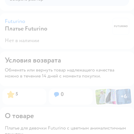
Futurino
Платье Futurino
Fu
Нет в наличии
Условия возврата
Обменять или вернуть товар надлежащего качества
можно в течение 14 дней с момента покупки.
Фото по
Фото пользовател
Фото пользо
Рейтинг:
Вопросов:
5
0
+
6
Открыть га
О товаре
Платье для девочки Futurino с цветным анималистичным
принтом.