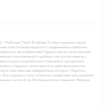
а — Робокар Поли! В наборе 4 мини машинки-героя
ельные пластиковые машинки с подвижными колёсами,
маленьких автолюбителей. Сделанные из качественных
 весёлых приключений и добрых поступков вместе с
вые игрушки разработаны специально для детских
олёса у машинок легко крутятся, даря возможность
умать собственные невероятные истории. Машинки
. Эти игрушки станут отличным средством для развития
ашинки около 6 см. Коллекция мини-машинок Robocar