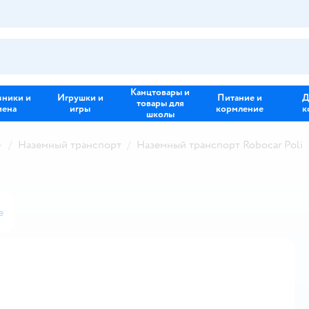
Канцтовары и
зники и
Игрушки и
Питание и
Д
товары для
иена
игры
кормление
к
школы
Наземный транспорт
Наземный транспорт Robocar Poli
е