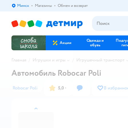
Минск
Магазины
Обмен и возврат
Выбор адреса доставки.
Одежда и
Подгу
Акции
обувь
гиг
Главная
Игрушки и игры
Игрушечный транспорт
Автомобиль Robocar Poli
Robocar Poli
5,0
·
В избранно
назад