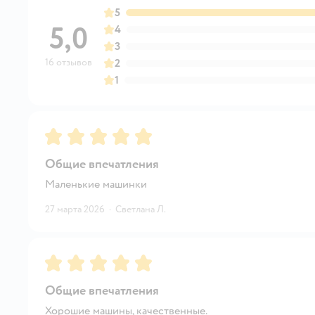
5
5,0
4
3
16 отзывов
2
1
Рейтинг:
5
Общие впечатления
Маленькие машинки
27 марта 2026
·
Светлана Л.
Рейтинг:
5
Общие впечатления
Хорошие машины, качественные.