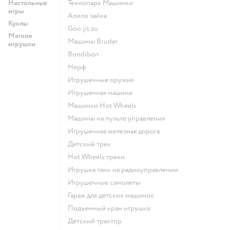
Настольные
Технопарк Машинки
игры
Алило зайка
Куклы
Goo jit zu
Мягкие
Машины Bruder
игрушки
Bondibon
Нерф
Игрушечные оружия
Игрушечная машина
Машинки Hot Wheels
Машины на пульте управления
Игрушечная железная дорога
Детский трек
Hot Wheels треки
Игрушка танк на радиоуправлении
Игрушечные самолеты
Гараж для детских машинок
Подъемный кран игрушка
Детский трактор