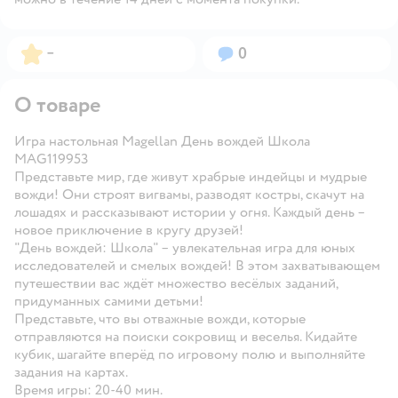
Рейтинг:
Вопросов:
–
0
О товаре
Игра настольная Magellan День вождей Школа
MAG119953
Представьте мир, где живут храбрые индейцы и мудрые
вожди! Они строят вигвамы, разводят костры, скачут на
лошадях и рассказывают истории у огня. Каждый день –
новое приключение в кругу друзей!
"День вождей: Школа" – увлекательная игра для юных
исследователей и смелых вождей! В этом захватывающем
путешествии вас ждёт множество весёлых заданий,
придуманных самими детьми!
Представьте, что вы отважные вожди, которые
отправляются на поиски сокровищ и веселья. Кидайте
кубик, шагайте вперёд по игровому полю и выполняйте
задания на картах.
Время игры: 20-40 мин.