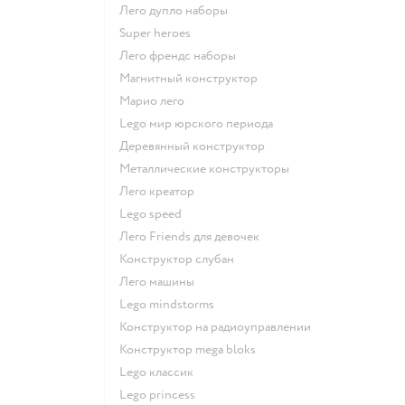
Лего дупло наборы
Super heroes
Лего френдс наборы
Магнитный конструктор
Марио лего
Lego мир юрского периода
Деревянный конструктор
Металлические конструкторы
Лего креатор
Lego speed
Лего Friends для девочек
Конструктор слубан
Лего машины
Lego mindstorms
Конструктор на радиоуправлении
Конструктор mega bloks
Lego классик
Lego princess