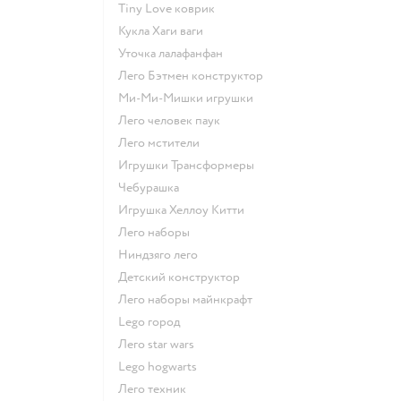
Tiny Love коврик
Кукла Хаги ваги
Уточка лалафанфан
Лего Бэтмен конструктор
Ми-Ми-Мишки игрушки
Лего человек паук
Лего мстители
Игрушки Трансформеры
Чебурашка
Игрушка Хеллоу Китти
Лего наборы
Ниндзяго лего
Детский конструктор
Лего наборы майнкрафт
Lego город
Лего star wars
Lego hogwarts
Лего техник