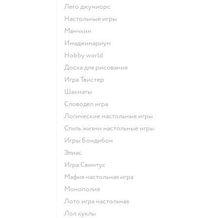
Лего джуниорс
Настольные игры
Манчкин
Имаджинариум
Hobby world
Доска для рисования
Игра Твистер
Шахматы
Словодел игра
Логические настольные игры
Стиль жизни настольные игры
Игры Бондибон
Элиас
Игра Свинтус
Мафия настольная игра
Монополия
Лото игра настольная
Лол куклы