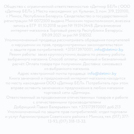
Общество с ограниченной ответственностью «Детмир БЕЛ» ( ООО
«Детмир БЕЛ» ). Место нахождения: ул. Кульман, 3, пом. 319, 220100,
г. Минск, Республика Беларусь. Свидетельство о государственной
регистрации № 0072500 выдано Минским горисполкомом, внесена
запись в ЕГР 01.10.2018 за рег.№ 193143448. Дата внесения
интернет-магазина в Торговый реестр Республики Беларусь:
09.09.2021 за рег.№ 518552.
Уполномоченный продавца рассматривать обращения покупателей
о нарушении их прав, предусмотренных законодательством
о защите прав потребителей: +375173970001,
info@detmir.by
.
Режим работы: заказ круглосуточно, выдача по режиму работы
выбранного магазина. Способ оплаты: наличный и безналичный
расчёт. Оплата товара при получении. Доставка: самовывоз
из выбранного магазина.
Адрес электронной почты продавца:
info@detmir.by
Книга замечаний и предложений интернет-магазина находится
по месту нахождения ООО «Детмир БЕЛ». Потребитель при этом
вправе оставить замечания и предложения в любом магазине
торговой сети «Детмир».
Ответственный за продвижение отечественных товаров и работе
с отечественными производителями
Добрицкий Павел Валерьевич тел. +375173970001 доб.213
Уполномоченный по защите прав потребителей: отдел торговли
и услуг Администрация Советского района г. Минска, тел. (017) 377-
13-93, (017) 318-13-33.