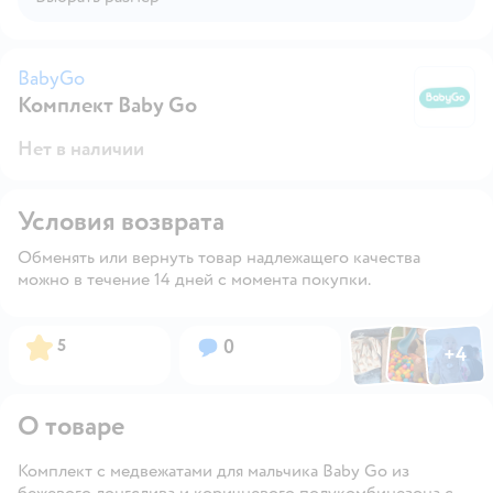
BabyGo
Комплект Baby Gо
B
Нет в наличии
Условия возврата
Обменять или вернуть товар надлежащего качества
можно в течение 14 дней с момента покупки.
Фото по
Фото пользовател
Фото пользо
Рейтинг:
Вопросов:
5
0
+
4
Открыть га
О товаре
Комплект с медвежатами для мальчика Baby Go из
бежевого лонгслива и коричневого полукомбинезона с