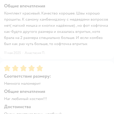
Общие впечатления
Комплект красивый. Качество хорошее. Швы хорошо
прошиты. К самому камбенидзону с медведями вопросов
нет( магкий мишка и кнопки надёжные) , но фот кофточка
как-будто другого размера и оказалась впритык, хотя
брала на 2 размера специально больше. И если комбез
был как раз чуть больше, то кофточка впритык
11 мая 2025
·
Анастасия П.
Рейтинг:
5
Соответствие размеру:
Немного маломерит
Общие впечатления
Наг любимый костюм!!!
Достоинства
Очень приятная ткань , удобный