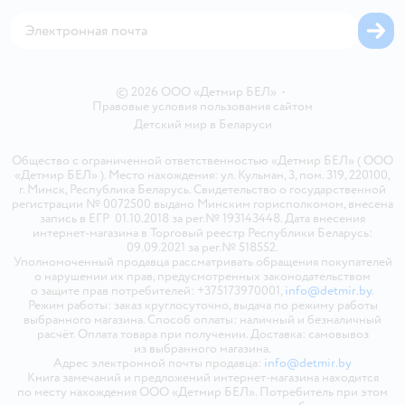
Магазины сети
Карта сайта
© 2026 ООО «Детмир БЕЛ»
•
Правовые условия пользования сайтом
Детский мир в
Беларуси
Общество с ограниченной ответственностью «Детмир БЕЛ» ( ООО
«Детмир БЕЛ» ). Место нахождения: ул. Кульман, 3, пом. 319, 220100,
г. Минск, Республика Беларусь. Свидетельство о государственной
регистрации № 0072500 выдано Минским горисполкомом, внесена
запись в ЕГР 01.10.2018 за рег.№ 193143448. Дата внесения
интернет-магазина в Торговый реестр Республики Беларусь:
09.09.2021 за рег.№ 518552.
Уполномоченный продавца рассматривать обращения покупателей
о нарушении их прав, предусмотренных законодательством
о защите прав потребителей: +375173970001,
info@detmir.by
.
Режим работы: заказ круглосуточно, выдача по режиму работы
выбранного магазина. Способ оплаты: наличный и безналичный
расчёт. Оплата товара при получении. Доставка: самовывоз
из выбранного магазина.
Адрес электронной почты продавца:
info@detmir.by
Книга замечаний и предложений интернет-магазина находится
по месту нахождения ООО «Детмир БЕЛ». Потребитель при этом