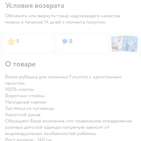
Условия возврата
Обменять или вернуть товар надлежащего качества
можно в течение 14 дней с момента покупки.
Фото пользов
Фото по
Рейтинг:
Вопросов:
5
0
+
2
Открыть
О товаре
Белая рубашка для мальчика Futurino с однотонным
принтом.
100% хлопок
Воротник-стойка
Нагрудный карман
Застёжка на пуговицы
Короткий рукав
Обращаем Ваше внимание, что правильное определение
размера детской одежды напрямую зависит от
индивидуальных особенностей ребёнка.
Рост модели - 140 см