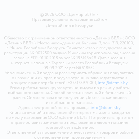
© 2026 ООО «Детмир БЕЛ»
•
Правовые условия пользования сайтом
Детский мир в
Беларуси
Общество с ограниченной ответственностью «Детмир БЕЛ» ( ООО
«Детмир БЕЛ» ). Место нахождения: ул. Кульман, 3, пом. 319, 220100,
г. Минск, Республика Беларусь. Свидетельство о государственной
регистрации № 0072500 выдано Минским горисполкомом, внесена
запись в ЕГР 01.10.2018 за рег.№ 193143448. Дата внесения
интернет-магазина в Торговый реестр Республики Беларусь:
09.09.2021 за рег.№ 518552.
Уполномоченный продавца рассматривать обращения покупателей
о нарушении их прав, предусмотренных законодательством
о защите прав потребителей: +375173970001,
info@detmir.by
.
Режим работы: заказ круглосуточно, выдача по режиму работы
выбранного магазина. Способ оплаты: наличный и безналичный
расчёт. Оплата товара при получении. Доставка: самовывоз
из выбранного магазина.
Адрес электронной почты продавца:
info@detmir.by
Книга замечаний и предложений интернет-магазина находится
по месту нахождения ООО «Детмир БЕЛ». Потребитель при этом
вправе оставить замечания и предложения в любом магазине
торговой сети «Детмир».
Ответственный за продвижение отечественных товаров и работе
с отечественными производителями