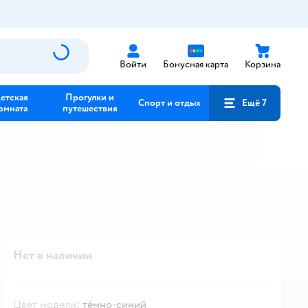
Войти
Бонусная карта
Корзина
етская
Прогулки и
Спорт и отдых
Ещё 7
омната
путешествия
Нет в наличии
Цвет модели
:
тёмно-синий