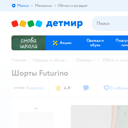
Минск
Магазины
Обмен и возврат
Выбор адреса доставки.
Одежда и
Подгу
Акции
обувь
гиг
Главная
Одежда и обувь
Одежда
Юбки и шор
Шорты Futurino
Futurino
4,9
·
В избра
назад