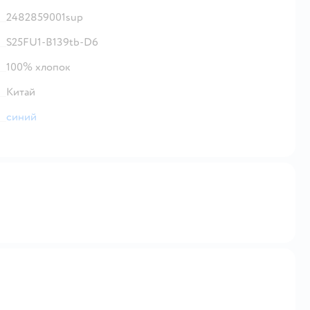
2482859001sup
S25FU1-B139tb-D6
100% хлопок
Китай
синий