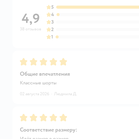
5
4,9
4
3
38 отзывов
2
1
Рейтинг:
5
Общие впечатления
Классные шорты
02 августа 2026
·
Людмила Д.
Рейтинг:
5
Соответствие размеру:
Идёт размер в размер