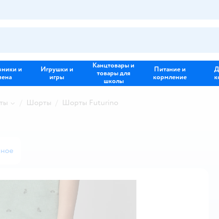
Канцтовары и
зники и
Игрушки и
Питание и
Д
товары для
иена
игры
кормление
к
школы
ты
Шорты
Шорты Futurino
нное