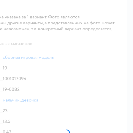
указана за 1 вариант. Фото являются
ены другие варианты, а представленных на фото может
е невозможен, т.к. конкретный вариант определяется,
чных магазинов.
сборная игровая модель
19
1001017094
19-0082
мальчик
,
девочка
23
13.5
0.42