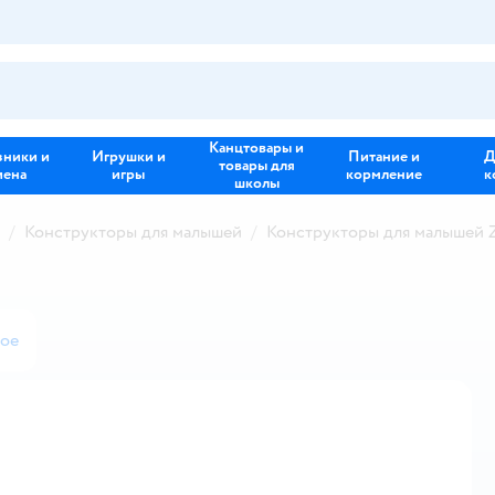
Канцтовары и
зники и
Игрушки и
Питание и
Д
товары для
иена
игры
кормление
к
школы
Конструкторы для малышей
Конструкторы для малышей
ное