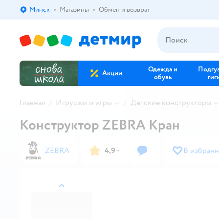
Минск
Магазины
Обмен и возврат
Выбор адреса доставки.
Одежда и
Подгу
Акции
обувь
гиг
Главная
Игрушки и игры
Детские конструкторы
Конструктор ZEBRA Кран
ZEBRA
4,9
·
В избран
назад