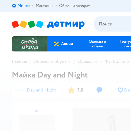
Минск
Магазины
Обмен и возврат
Выбор адреса доставки.
Одежда и
Подгу
Акции
обувь
гиг
Главная
Одежда и обувь
Одежда
Футболки и
Майка Day and Night
Day and Night
5,0
·
В 
назад