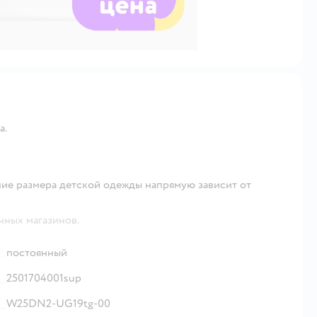
а.
ие размера детской одежды напрямую зависит от
чных магазинов.
постоянный
2501704001sup
W25DN2-UG19tg-00