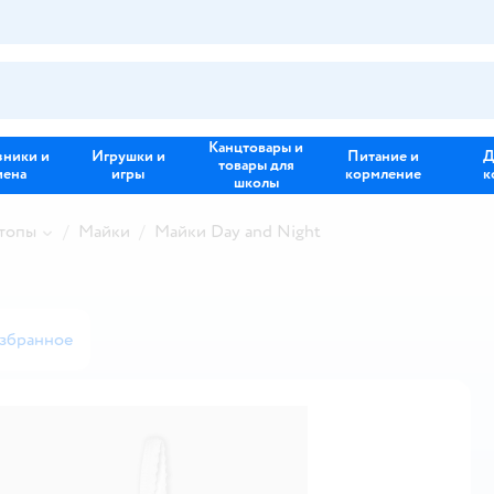
Канцтовары и
зники и
Игрушки и
Питание и
Д
товары для
иена
игры
кормление
к
школы
 топы
Майки
Майки Day and Night
избранное