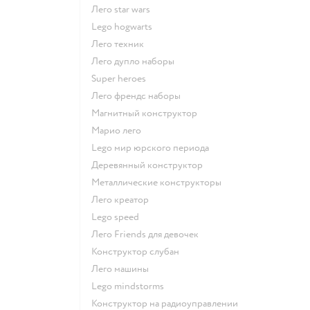
Лего star wars
Lego hogwarts
Лего техник
Лего дупло наборы
Super heroes
Лего френдс наборы
Магнитный конструктор
Марио лего
Lego мир юрского периода
Деревянный конструктор
Металлические конструкторы
Лего креатор
Lego speed
Лего Friends для девочек
Конструктор слубан
Лего машины
Lego mindstorms
Конструктор на радиоуправлении