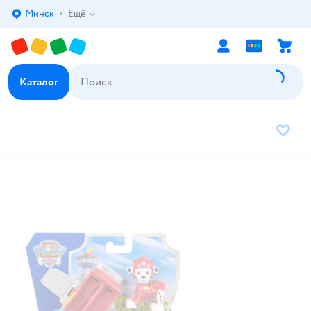
Минск
Ещё
Выбор адреса доставки.
Каталог
В избр