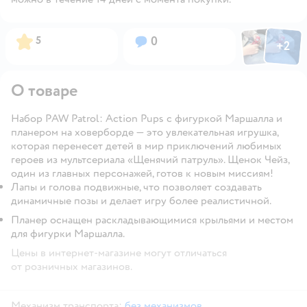
Фото пользов
Фото по
Рейтинг:
Вопросов:
5
0
+
2
Открыть
О товаре
Набор PAW Patrol: Action Pups с фигуркой Маршалла и
планером на ховерборде — это увлекательная игрушка,
которая перенесет детей в мир приключений любимых
героев из мультсериала «Щенячий патруль». Щенок Чейз,
один из главных персонажей, готов к новым миссиям!
Лапы и голова подвижные, что позволяет создавать
динамичные позы и делает игру более реалистичной.
Планер оснащен раскладывающимися крыльями и местом
для фигурки Маршалла.
Цены в интернет-магазине могут отличаться
от розничных магазинов.
Механизм транспорта:
без механизмов