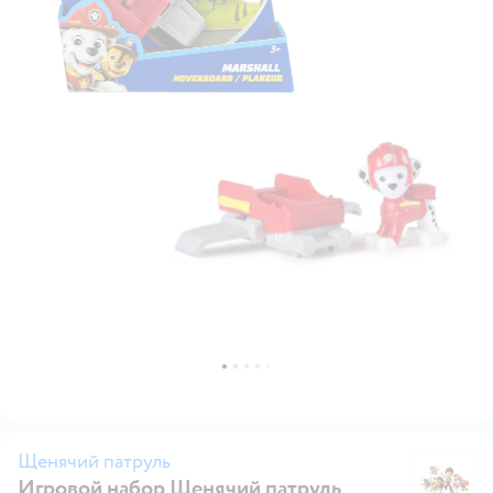
Щенячий патруль
Игровой набор Щенячий патруль
Щ