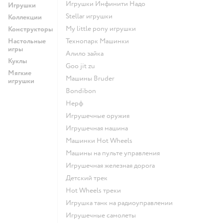
Игрушки Инфинити Надо
Игрушки
Stellar игрушки
Коллекции
my little pony игрушки
Конструкторы
Настольные
Технопарк Машинки
игры
Алило зайка
Куклы
Goo jit zu
Мягкие
Машины Bruder
игрушки
Bondibon
Нерф
Игрушечные оружия
Игрушечная машина
Машинки Hot Wheels
Машины на пульте управления
Игрушечная железная дорога
Детский трек
Hot Wheels треки
Игрушка танк на радиоуправлении
Игрушечные самолеты