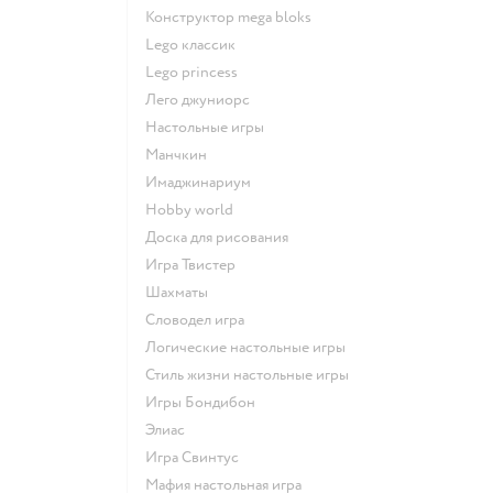
Конструктор mega bloks
Lego классик
Lego princess
Лего джуниорс
Настольные игры
Манчкин
Имаджинариум
Hobby world
Доска для рисования
Игра Твистер
Шахматы
Словодел игра
Логические настольные игры
Стиль жизни настольные игры
Игры Бондибон
Элиас
Игра Свинтус
Мафия настольная игра