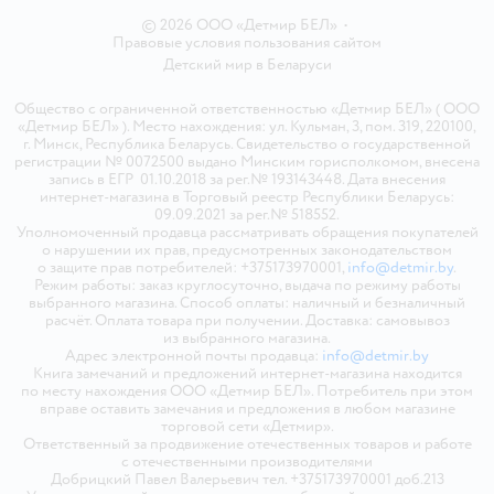
© 2026 ООО «Детмир БЕЛ»
•
Правовые условия пользования сайтом
Детский мир в
Беларуси
Общество с ограниченной ответственностью «Детмир БЕЛ» ( ООО
«Детмир БЕЛ» ). Место нахождения: ул. Кульман, 3, пом. 319, 220100,
г. Минск, Республика Беларусь. Свидетельство о государственной
регистрации № 0072500 выдано Минским горисполкомом, внесена
запись в ЕГР 01.10.2018 за рег.№ 193143448. Дата внесения
интернет-магазина в Торговый реестр Республики Беларусь:
09.09.2021 за рег.№ 518552.
Уполномоченный продавца рассматривать обращения покупателей
о нарушении их прав, предусмотренных законодательством
о защите прав потребителей: +375173970001,
info@detmir.by
.
Режим работы: заказ круглосуточно, выдача по режиму работы
выбранного магазина. Способ оплаты: наличный и безналичный
расчёт. Оплата товара при получении. Доставка: самовывоз
из выбранного магазина.
Адрес электронной почты продавца:
info@detmir.by
Книга замечаний и предложений интернет-магазина находится
по месту нахождения ООО «Детмир БЕЛ». Потребитель при этом
вправе оставить замечания и предложения в любом магазине
торговой сети «Детмир».
Ответственный за продвижение отечественных товаров и работе
с отечественными производителями
Добрицкий Павел Валерьевич тел. +375173970001 доб.213