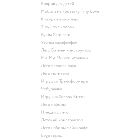
Коврик для детей
Мобиль на кроватку Tiny Love
Фигурки животных
Tiny Love коврик
Кукла Хаги ваги
Уточка лалафанфан
Лего Бэтмен конструктор
Ми-Ми-Мишки игрушки
Лего человек паук
Лего мстители
Игрушки Трансформеры
Чебурашка
Игрушка Хеллоу Китти
Лего наборы
Ниндзяго лего
Детский конструктор
Лего наборы майнкрафт
Lego город