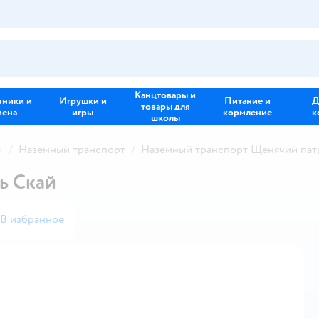
Канцтовары и
зники и
Игрушки и
Питание и
Д
товары для
иена
игры
кормление
к
школы
Наземный транспорт
Наземный транспорт Щенячий пат
ь Скай
В избранное