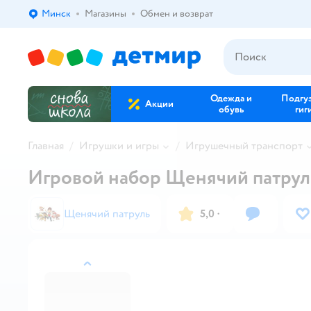
Минск
Магазины
Обмен и возврат
Выбор адреса доставки.
Одежда и
Подгу
Акции
обувь
гиг
Главная
Игрушки и игры
Игрушечный транспорт
Игровой набор Щенячий патрул
Щенячий патруль
5,0
·
назад