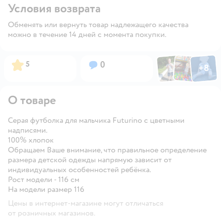
Условия возврата
Обменять или вернуть товар надлежащего качества
можно в течение 14 дней с момента покупки.
Фото по
Фото пользовател
Фото пользо
Рейтинг:
Вопросов:
5
0
+
8
Открыть га
О товаре
Серая футболка для мальчика Futurino с цветными
надписями.
100% хлопок
Обращаем Ваше внимание, что правильное определение
размера детской одежды напрямую зависит от
индивидуальных особенностей ребёнка.
Рост модели - 116 см
На модели размер 116
Цены в интернет-магазине могут отличаться
от розничных магазинов.