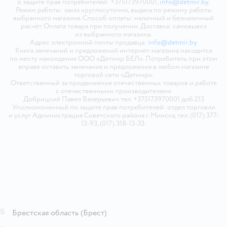
о защите прав потребителей: +375173970001,
info@detmir.by
.
Режим работы: заказ круглосуточно, выдача по режиму работы
выбранного магазина. Способ оплаты: наличный и безналичный
расчёт. Оплата товара при получении. Доставка: самовывоз
из выбранного магазина.
Адрес электронной почты продавца:
info@detmir.by
Книга замечаний и предложений интернет-магазина находится
по месту нахождения ООО «Детмир БЕЛ». Потребитель при этом
вправе оставить замечания и предложения в любом магазине
торговой сети «Детмир».
Ответственный за продвижение отечественных товаров и работе
с отечественными производителями
Добрицкий Павел Валерьевич тел. +375173970001 доб.213
Уполномоченный по защите прав потребителей: отдел торговли
и услуг Администрация Советского района г. Минска, тел. (017) 377-
13-93, (017) 318-13-33.
Б
Брестская область
(Брест)