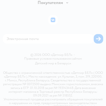
Вакансии
Покупателям
Правила продажи
Подарочные карты
Политика конфиденциальности
Бонусные карты
Политика использования файлов cookie
ВКонтакте
Блог
Обратная связь
Магазины сети
Карта сайта
© 2026 ООО «Детмир БЕЛ»
•
Правовые условия пользования сайтом
Детский мир в
Беларуси
Общество с ограниченной ответственностью «Детмир БЕЛ» ( ООО
«Детмир БЕЛ» ). Место нахождения: ул. Кульман, 3, пом. 319, 220100,
г. Минск, Республика Беларусь. Свидетельство о государственной
регистрации № 0072500 выдано Минским горисполкомом, внесена
запись в ЕГР 01.10.2018 за рег.№ 193143448. Дата внесения
интернет-магазина в Торговый реестр Республики Беларусь:
09.09.2021 за рег.№ 518552.
Уполномоченный продавца рассматривать обращения покупателей
о нарушении их прав, предусмотренных законодательством