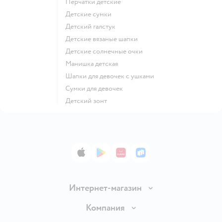
Перчатки детские
Детские сумки
Детский галстук
Детские вязаные шапки
Детские солнечные очки
Манишка детская
Шапки для девочек с ушками
Сумки для девочек
Детский зонт
App Store
Google Play
AppGallery
RuStore
Интернет-магазин
Доставка и оплата
Компания
Обмен и возврат товара