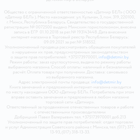
Общество с ограниченной ответственностью «Детмир БЕЛ» ( ООО
«Детмир БЕЛ» ). Место нахождения: ул. Кульман, 3, пом. 319, 220100,
г. Минск, Республика Беларусь. Свидетельство о государственной
регистрации № 0072500 выдано Минским горисполкомом, внесена
запись в ЕГР 01.10.2018 за рег.№ 193143448. Дата внесения
интернет-магазина в Торговый реестр Республики Беларусь:
09.09.2021 за рег.№ 518552.
Уполномоченный продавца рассматривать обращения покупателей
о нарушении их прав, предусмотренных законодательством
о защите прав потребителей: +375173970001,
info@detmir.by
.
Режим работы: заказ круглосуточно, выдача по режиму работы
выбранного магазина. Способ оплаты: наличный и безналичный
расчёт. Оплата товара при получении. Доставка: самовывоз
из выбранного магазина.
Адрес электронной почты продавца:
info@detmir.by
Книга замечаний и предложений интернет-магазина находится
по месту нахождения ООО «Детмир БЕЛ». Потребитель при этом
вправе оставить замечания и предложения в любом магазине
торговой сети «Детмир».
Ответственный за продвижение отечественных товаров и работе
с отечественными производителями
Добрицкий Павел Валерьевич тел. +375173970001 доб.213
Уполномоченный по защите прав потребителей: отдел торговли
и услуг Администрация Советского района г. Минска, тел. (017) 377-
13-93, (017) 318-13-33.