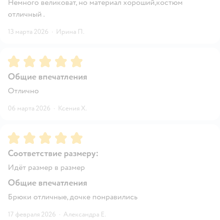
Немного великоват, но материал хороший,костюм
отличный .
13 марта 2026
·
Ирина П.
Рейтинг:
5
Общие впечатления
Отлично
06 марта 2026
·
Ксения Х.
Рейтинг:
5
Соответствие размеру:
Идёт размер в размер
Общие впечатления
Брюки отличные, дочке понравились
17 февраля 2026
·
Александра Е.