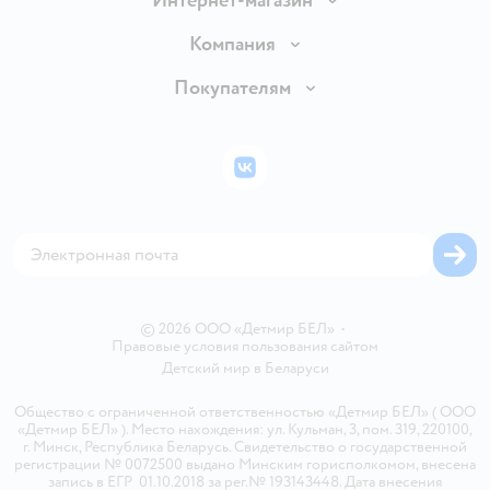
Интернет-магазин
Доставка и оплата
Компания
Обмен и возврат товара
Вакансии
Покупателям
Правила продажи
Подарочные карты
Политика конфиденциальности
Бонусные карты
Политика использования файлов cookie
ВКонтакте
Блог
Обратная связь
Магазины сети
Карта сайта
© 2026 ООО «Детмир БЕЛ»
•
Правовые условия пользования сайтом
Детский мир в
Беларуси
Общество с ограниченной ответственностью «Детмир БЕЛ» ( ООО
«Детмир БЕЛ» ). Место нахождения: ул. Кульман, 3, пом. 319, 220100,
г. Минск, Республика Беларусь. Свидетельство о государственной
регистрации № 0072500 выдано Минским горисполкомом, внесена
запись в ЕГР 01.10.2018 за рег.№ 193143448. Дата внесения