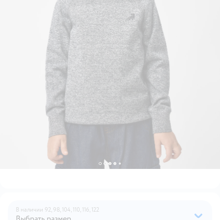
В наличии
92,
98,
104,
110,
116,
122
Выбрать размер