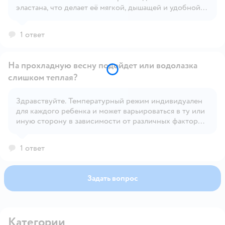
Открыть вопрос
эластана, что делает её мягкой, дышащей и удобной
для ребёнка
1 ответ
На прохладную весну подойдет или водолазка
слишком теплая?
Здравствуйте. Температурный режим индивидуален
Открыть вопрос
для каждого ребенка и может варьироваться в ту или
иную сторону в зависимости от различных факторов
– солнечная или пасмурная погода, сильно ветрено
или нет, индивидуальная терморегуляция и
1 ответ
активность ребенка и т.д.
Задать вопрос
Категории