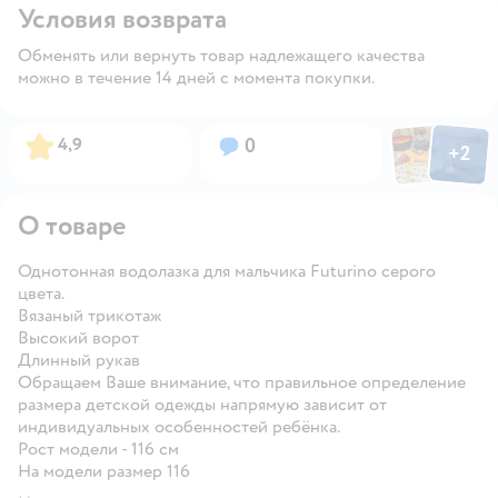
Условия возврата
Обменять или вернуть товар надлежащего качества
можно в течение 14 дней с момента покупки.
Фото пользов
Фото по
Рейтинг:
Вопросов:
4,9
0
+
2
Открыть
О товаре
Однотонная водолазка для мальчика Futurino серого
цвета.
Вязаный трикотаж
Высокий ворот
Длинный рукав
Обращаем Ваше внимание, что правильное определение
размера детской одежды напрямую зависит от
индивидуальных особенностей ребёнка.
Рост модели - 116 см
На модели размер 116