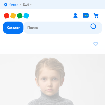
Минск
Ещё
Выбор адреса доставки.
Каталог
В избр