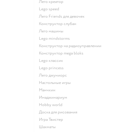
Лего креатор
Lego speed
Лего Friends для девочек
Конструктор слубан
Лего машины
Lego mindstorms
Конструктор на радиоуправлении
Конструктор mega bloks
Lego классик
Lego princess
Лего джуниорс
Настольные игры
Манчкин
Имаджинариум
Hobby world
Доска для рисования
Игра Твистер
Шахматы