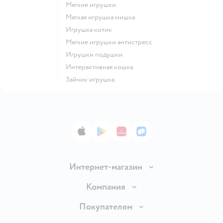
Мягкие игрушки
Мягкая игрушка мишка
Игрушка котик
Мягкие игрушки антистресс
Игрушки подушки
Интерактивная кошка
Зайчик игрушка
App Store
Google Play
AppGallery
RuStore
Интернет-магазин
Доставка и оплата
Компания
Обмен и возврат товара
Вакансии
Покупателям
Правила продажи