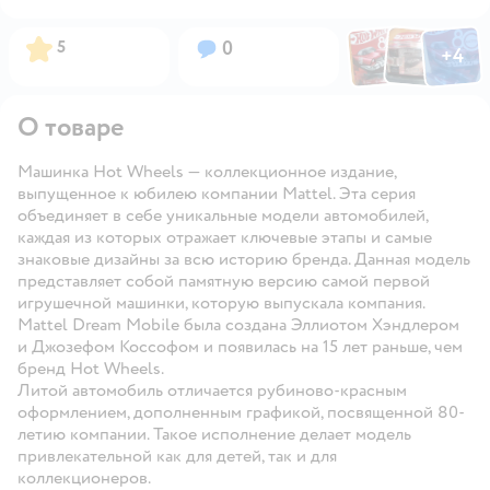
Фото по
Фото пользовател
Фото пользо
Рейтинг:
Вопросов:
5
0
+
4
Открыть га
О товаре
Машинка Hot Wheels — коллекционное издание,
выпущенное к юбилею компании Mattel. Эта серия
объединяет в себе уникальные модели автомобилей,
каждая из которых отражает ключевые этапы и самые
знаковые дизайны за всю историю бренда. Данная модель
представляет собой памятную версию самой первой
игрушечной машинки, которую выпускала компания.
Mattel Dream Mobile была создана Эллиотом Хэндлером
и Джозефом Коссофом и появилась на 15 лет раньше, чем
бренд Hot Wheels.
Литой автомобиль отличается рубиново-красным
оформлением, дополненным графикой, посвященной 80-
летию компании. Такое исполнение делает модель
привлекательной как для детей, так и для
коллекционеров.