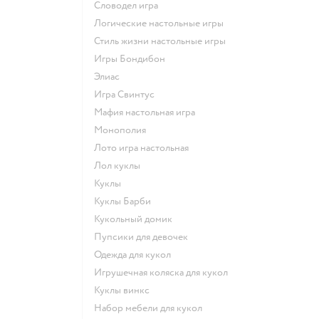
Словодел игра
Логические настольные игры
Стиль жизни настольные игры
Игры Бондибон
Элиас
Игра Свинтус
Мафия настольная игра
Монополия
Лото игра настольная
Лол куклы
Куклы
Куклы Барби
Кукольный домик
Пупсики для девочек
Одежда для кукол
Игрушечная коляска для кукол
Куклы винкс
Набор мебели для кукол