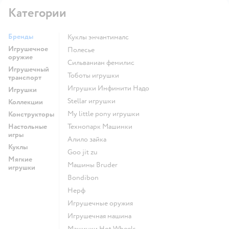
Категории
Бренды
Куклы энчантималс
Игрушечное
Полесье
оружие
Сильваниан фемилис
Игрушечный
Тоботы игрушки
транспорт
Игрушки Инфинити Надо
Игрушки
Stellar игрушки
Коллекции
my little pony игрушки
Конструкторы
Настольные
Технопарк Машинки
игры
Алило зайка
Куклы
Goo jit zu
Мягкие
Машины Bruder
игрушки
Bondibon
Нерф
Игрушечные оружия
Игрушечная машина
Машинки Hot Wheels