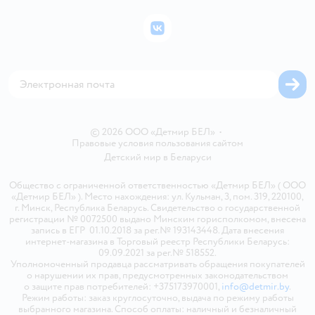
Подарочные карты
Политика конфиденциальности
Бонусные карты
Политика использования файлов cookie
ВКонтакте
Блог
Обратная связь
Магазины сети
Карта сайта
© 2026 ООО «Детмир БЕЛ»
•
Правовые условия пользования сайтом
Детский мир в
Беларуси
Общество с ограниченной ответственностью «Детмир БЕЛ» ( ООО
«Детмир БЕЛ» ). Место нахождения: ул. Кульман, 3, пом. 319, 220100,
г. Минск, Республика Беларусь. Свидетельство о государственной
регистрации № 0072500 выдано Минским горисполкомом, внесена
запись в ЕГР 01.10.2018 за рег.№ 193143448. Дата внесения
интернет-магазина в Торговый реестр Республики Беларусь:
09.09.2021 за рег.№ 518552.
Уполномоченный продавца рассматривать обращения покупателей
о нарушении их прав, предусмотренных законодательством
о защите прав потребителей: +375173970001,
info@detmir.by
.
Режим работы: заказ круглосуточно, выдача по режиму работы
выбранного магазина. Способ оплаты: наличный и безналичный