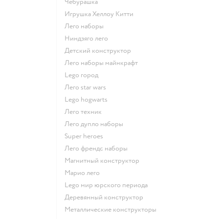
Чебурашка
Игрушка Хеллоу Китти
Лего наборы
Ниндзяго лего
Детский конструктор
Лего наборы майнкрафт
Lego город
Лего star wars
Lego hogwarts
Лего техник
Лего дупло наборы
Super heroes
Лего френдс наборы
Магнитный конструктор
Марио лего
Lego мир юрского периода
Деревянный конструктор
Металлические конструкторы