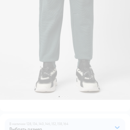
В наличии
128,
134,
140,
146,
152,
158,
164
Выбрать размер