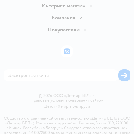
Интернет-магазин
Доставка и оплата
Компания
Обмен и возврат товара
Вакансии
Покупателям
Правила продажи
Подарочные карты
Политика конфиденциальности
Бонусные карты
Политика использования файлов cookie
ВКонтакте
Блог
Обратная связь
Магазины сети
Карта сайта
© 2026 ООО «Детмир БЕЛ»
•
Правовые условия пользования сайтом
Детский мир в
Беларуси
Общество с ограниченной ответственностью «Детмир БЕЛ» ( ООО
«Детмир БЕЛ» ). Место нахождения: ул. Кульман, 3, пом. 319, 220100,
г. Минск, Республика Беларусь. Свидетельство о государственной
регистрации № 0072500 выдано Минским горисполкомом, внесена