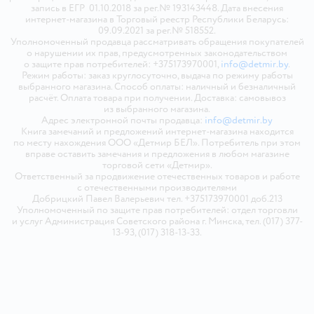
запись в ЕГР 01.10.2018 за рег.№ 193143448. Дата внесения
интернет-магазина в Торговый реестр Республики Беларусь:
09.09.2021 за рег.№ 518552.
Уполномоченный продавца рассматривать обращения покупателей
о нарушении их прав, предусмотренных законодательством
о защите прав потребителей: +375173970001,
info@detmir.by
.
Режим работы: заказ круглосуточно, выдача по режиму работы
выбранного магазина. Способ оплаты: наличный и безналичный
расчёт. Оплата товара при получении. Доставка: самовывоз
из выбранного магазина.
Адрес электронной почты продавца:
info@detmir.by
Книга замечаний и предложений интернет-магазина находится
по месту нахождения ООО «Детмир БЕЛ». Потребитель при этом
вправе оставить замечания и предложения в любом магазине
торговой сети «Детмир».
Ответственный за продвижение отечественных товаров и работе
с отечественными производителями
Добрицкий Павел Валерьевич тел. +375173970001 доб.213
Уполномоченный по защите прав потребителей: отдел торговли
и услуг Администрация Советского района г. Минска, тел. (017) 377-
13-93, (017) 318-13-33.