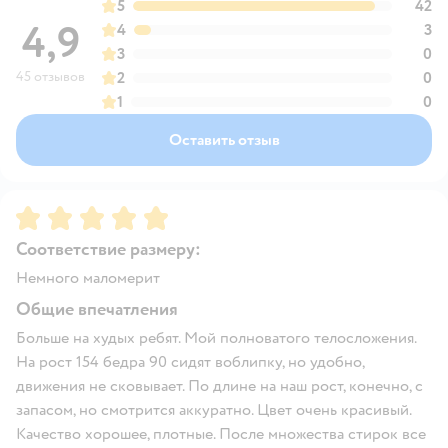
5
42
4,9
4
3
3
0
45 отзывов
2
0
1
0
Оставить отзыв
Рейтинг:
5
Соответствие размеру:
Немного маломерит
Общие впечатления
Больше на худых ребят. Мой полноватого телосложения.
На рост 154 бедра 90 сидят воблипку, но удобно,
движения не сковывает. По длине на наш рост, конечно, с
запасом, но смотрится аккуратно. Цвет очень красивый.
Качество хорошее, плотные. После множества стирок все