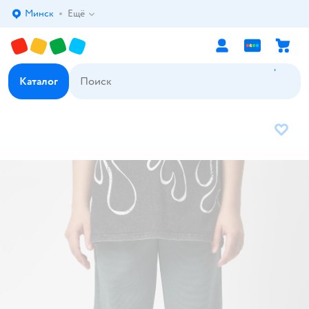
Минск
Ещё
Выбор адреса доставки.
Каталог
В избр