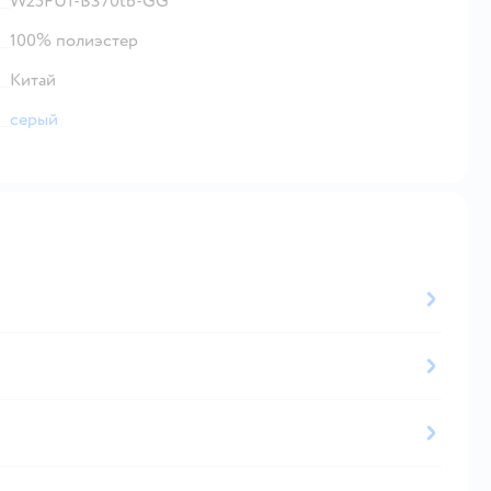
W25FU1-B370tb-GG
100% полиэстер
Китай
серый