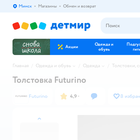
Минск
Магазины
Обмен и возврат
Выбор адреса доставки.
Одежда и
Подгу
Акции
обувь
гиг
Главная
Одежда и обувь
Одежда
Толстовки, 
Толстовка Futurino
Futurino
4,9
·
В избра
назад