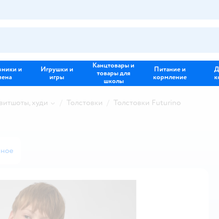
Канцтовары и
зники и
Игрушки и
Питание и
Д
товары для
иена
игры
кормление
к
школы
свитшоты, худи
Толстовки
Толстовки Futurino
нное