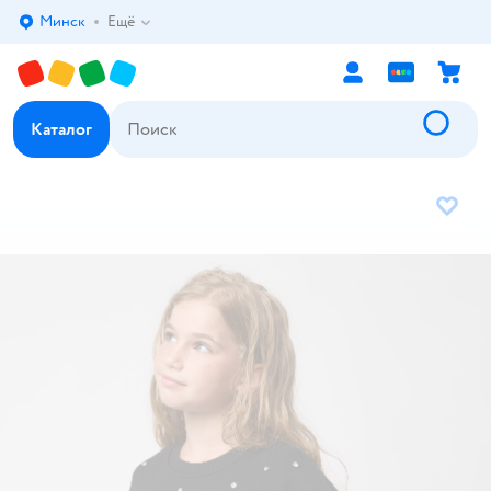
Минск
Ещё
Выбор адреса доставки.
Каталог
В избр