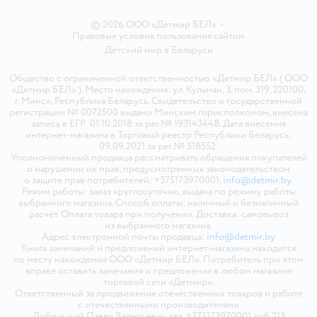
© 2026 ООО «Детмир БЕЛ»
•
Правовые условия пользования сайтом
Детский мир в
Беларуси
Общество с ограниченной ответственностью «Детмир БЕЛ» ( ООО
«Детмир БЕЛ» ). Место нахождения: ул. Кульман, 3, пом. 319, 220100,
г. Минск, Республика Беларусь. Свидетельство о государственной
регистрации № 0072500 выдано Минским горисполкомом, внесена
запись в ЕГР 01.10.2018 за рег.№ 193143448. Дата внесения
интернет-магазина в Торговый реестр Республики Беларусь:
09.09.2021 за рег.№ 518552.
Уполномоченный продавца рассматривать обращения покупателей
о нарушении их прав, предусмотренных законодательством
о защите прав потребителей: +375173970001,
info@detmir.by
.
Режим работы: заказ круглосуточно, выдача по режиму работы
выбранного магазина. Способ оплаты: наличный и безналичный
расчёт. Оплата товара при получении. Доставка: самовывоз
из выбранного магазина.
Адрес электронной почты продавца:
info@detmir.by
Книга замечаний и предложений интернет-магазина находится
по месту нахождения ООО «Детмир БЕЛ». Потребитель при этом
вправе оставить замечания и предложения в любом магазине
торговой сети «Детмир».
Ответственный за продвижение отечественных товаров и работе
с отечественными производителями
Добрицкий Павел Валерьевич тел. +375173970001 доб.213