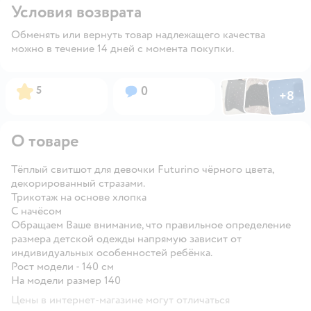
Условия возврата
Обменять или вернуть товар надлежащего качества
можно в течение 14 дней с момента покупки.
Фото по
Фото пользовател
Фото пользо
Рейтинг:
Вопросов:
5
0
+
8
Открыть га
О товаре
Тёплый свитшот для девочки Futurino чёрного цвета,
декорированный стразами.
Трикотаж на основе хлопка
С начёсом
Обращаем Ваше внимание, что правильное определение
размера детской одежды напрямую зависит от
индивидуальных особенностей ребёнка.
Рост модели - 140 см
На модели размер 140
Цены в интернет-магазине могут отличаться