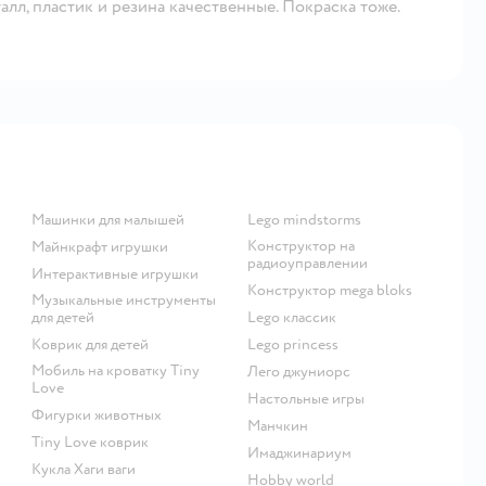
алл, пластик и резина качественные. Покраска тоже.
Машинки для малышей
Lego mindstorms
Конструктор на
Майнкрафт игрушки
радиоуправлении
Интерактивные игрушки
Конструктор mega bloks
Музыкальные инструменты
для детей
Lego классик
Коврик для детей
Lego princess
Мобиль на кроватку Tiny
Лего джуниорс
Love
Настольные игры
Фигурки животных
Манчкин
Tiny Love коврик
Имаджинариум
Кукла Хаги ваги
Hobby world