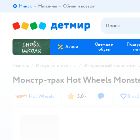
Минск
Магазины
Обмен и возврат
Выбор адреса доставки.
Одежда и
Подгу
Акции
обувь
гиг
Главная
Игрушки и игры
Игрушечный транспорт
Монстр-трак Hot Wheels Monster
Hot Wheels
5,0
·
В изб