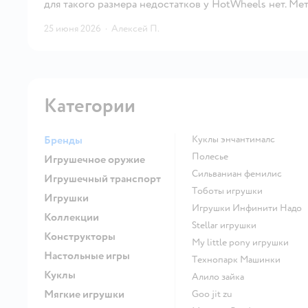
для такого размера недостатков у HotWheels нет. Мет
25 июня 2026
·
Алексей П.
Категории
Бренды
Куклы энчантималс
Полесье
Игрушечное оружие
Сильваниан фемилис
Игрушечный транспорт
Тоботы игрушки
Игрушки
Игрушки Инфинити Надо
Коллекции
Stellar игрушки
Конструкторы
my little pony игрушки
Настольные игры
Технопарк Машинки
Куклы
Алило зайка
Мягкие игрушки
Goo jit zu