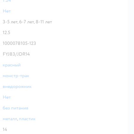
1:24
Нет
3-5 лет,
6-7 лет,
8-11 лет
12.5
1000078105-123
FYJ83/JDR14
красный
монстр-трак
внедорожник
Нет
без питания
металл
,
пластик
14