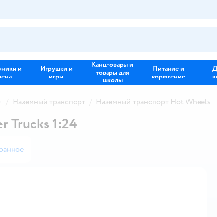
Канцтовары и
зники и
Игрушки и
Питание и
Д
товары для
иена
игры
кормление
к
школы
Наземный транспорт
Наземный транспорт Hot Wheels
 Trucks 1:24
ранное