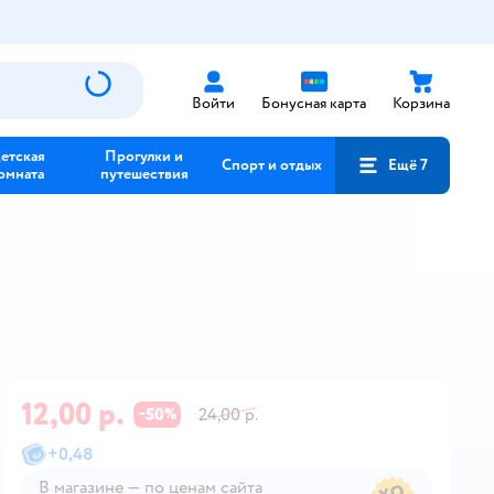
Войти
Бонусная карта
Корзина
етская
Прогулки и
Спорт и отдых
Ещё 7
омната
путешествия
12,00 р.
50
24,00 р.
−
%
+
0,48
В магазине — по ценам сайта