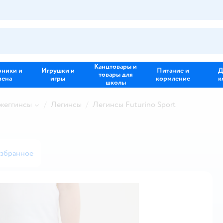
Канцтовары и
зники и
Игрушки и
Питание и
Д
товары для
иена
игры
кормление
к
школы
жеггинсы
Легинсы
Легинсы Futurino Sport
избранное