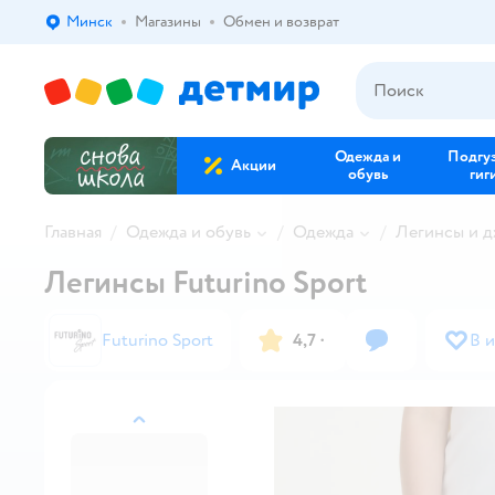
Минск
Магазины
Обмен и возврат
Выбор адреса доставки.
Одежда и
Подгу
Акции
обувь
гиг
Главная
Одежда и обувь
Одежда
Легинсы и д
Легинсы Futurino Sport
Futurino Sport
4,7
·
В 
назад