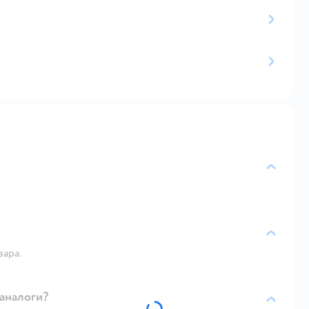
вара.
 аналоги?