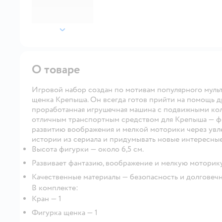
далее
О товаре
Игровой набор создан по мотивам популярного мульт
щенка Крепыша. Он всегда готов прийти на помощь д
проработанная игрушечная машина с подвижными кол
отличным транспортным средством для Крепыша — фи
развитию воображения и мелкой моторики через увл
истории из сериала и придумывать новые интересные
Высота фигурки — около 6,5 см.
Развивает фантазию, воображение и мелкую моторику
Качественные материалы — безопасность и долговечн
В комплекте:
Кран — 1
Фигурка щенка — 1