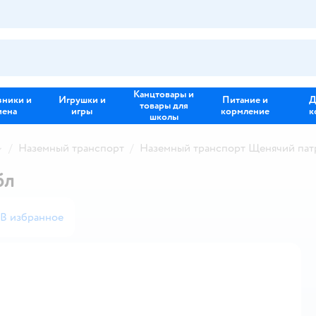
Канцтовары и
зники и
Игрушки и
Питание и
Д
товары для
иена
игры
кормление
к
школы
Наземный транспорт
Наземный транспорт Щенячий пат
бл
В избранное