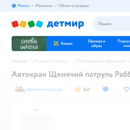
Минск
Магазины
Обмен и возврат
Выбор адреса доставки.
Одежда и
Подгу
Акции
обувь
гиг
Главная
Игрушки и игры
Игрушечный транспорт
Автокран Щенячий патруль Раб
Щенячий патруль
5,0
·
назад