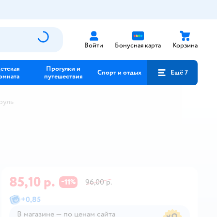
Войти
Бонусная карта
Корзина
етская
Прогулки и
Спорт и отдых
Ещё 7
омната
путешествия
руль
85,10 р.
11
96,00 р.
−
%
+
0,85
В магазине — по ценам сайта