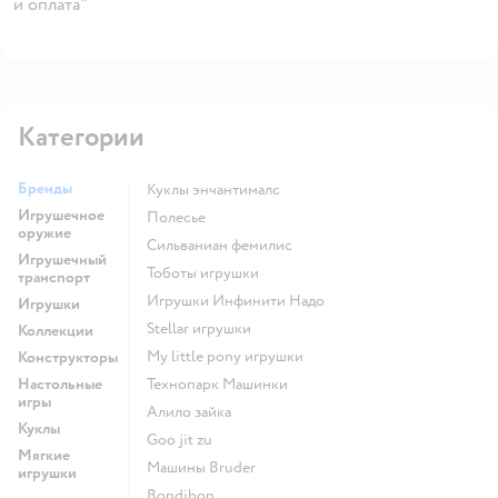
и оплата"
Категории
Бренды
Куклы энчантималс
Игрушечное
Полесье
оружие
Сильваниан фемилис
Игрушечный
Тоботы игрушки
транспорт
Игрушки Инфинити Надо
Игрушки
Stellar игрушки
Коллекции
my little pony игрушки
Конструкторы
Настольные
Технопарк Машинки
игры
Алило зайка
Куклы
Goo jit zu
Мягкие
Машины Bruder
игрушки
Bondibon