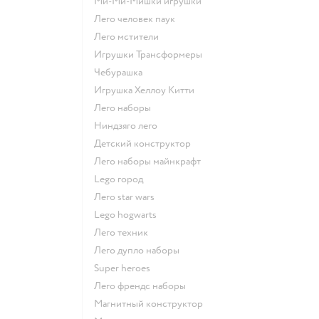
Ми-Ми-Мишки игрушки
Лего человек паук
Лего мстители
Игрушки Трансформеры
Чебурашка
Игрушка Хеллоу Китти
Лего наборы
Ниндзяго лего
Детский конструктор
Лего наборы майнкрафт
Lego город
Лего star wars
Lego hogwarts
Лего техник
Лего дупло наборы
Super heroes
Лего френдс наборы
Магнитный конструктор