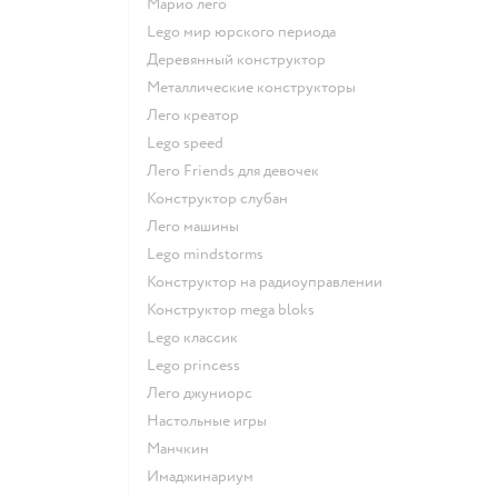
Марио лего
Lego мир юрского периода
Деревянный конструктор
Металлические конструкторы
Лего креатор
Lego speed
Лего Friends для девочек
Конструктор слубан
Лего машины
Lego mindstorms
Конструктор на радиоуправлении
Конструктор mega bloks
Lego классик
Lego princess
Лего джуниорс
Настольные игры
Манчкин
Имаджинариум