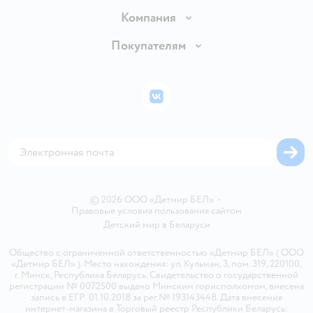
Доставка и оплата
Компания
Обмен и возврат товара
Вакансии
Покупателям
Правила продажи
Подарочные карты
Политика конфиденциальности
Бонусные карты
Политика использования файлов cookie
ВКонтакте
Блог
Обратная связь
Магазины сети
Карта сайта
© 2026 ООО «Детмир БЕЛ»
•
Правовые условия пользования сайтом
Детский мир в
Беларуси
Общество с ограниченной ответственностью «Детмир БЕЛ» ( ООО
«Детмир БЕЛ» ). Место нахождения: ул. Кульман, 3, пом. 319, 220100,
г. Минск, Республика Беларусь. Свидетельство о государственной
регистрации № 0072500 выдано Минским горисполкомом, внесена
запись в ЕГР 01.10.2018 за рег.№ 193143448. Дата внесения
интернет-магазина в Торговый реестр Республики Беларусь: