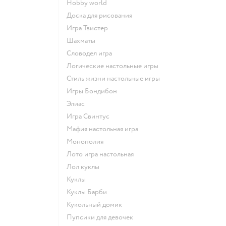
Hobby world
Доска для рисования
Игра Твистер
Шахматы
Словодел игра
Логические настольные игры
Стиль жизни настольные игры
Игры Бондибон
Элиас
Игра Свинтус
Мафия настольная игра
Монополия
Лото игра настольная
Лол куклы
Куклы
Куклы Барби
Кукольный домик
Пупсики для девочек