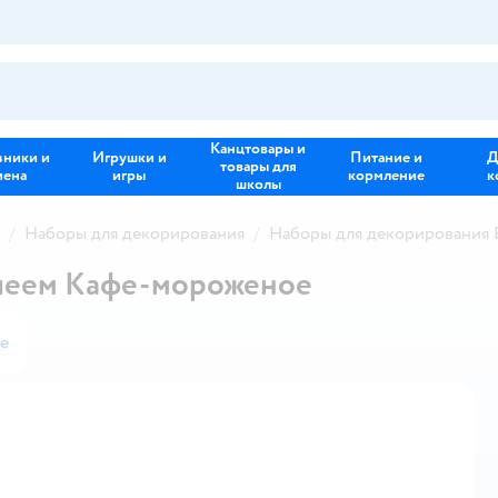
Канцтовары и
зники и
Игрушки и
Питание и
Д
товары для
иена
игры
кормление
к
школы
Наборы для декорирования
Наборы для декорирования E
 клеем Кафе-мороженое
е