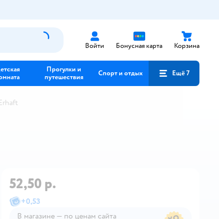
Войти
Бонусная карта
Корзина
етская
Прогулки и
Спорт и отдых
Ещё 7
омната
путешествия
rhaft
52,50 р.
+
0,53
В магазине — по ценам сайта