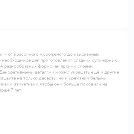
и — от красочного мороженого до изысканных
сё необходимое для приготовления сладких кулинарных
14 разнообразных формочек яркими слоями.
 Декоративными деталями можно украшать ещё и другие
рашайте не только десерты, но и креманки белыми
йками-этикетками, чтобы они больше походили на
рше 7 лет.