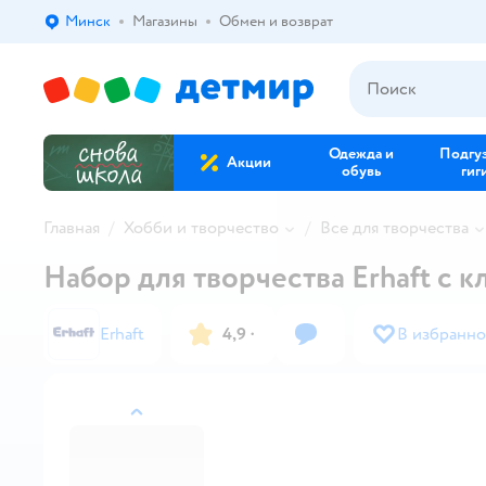
Минск
Магазины
Обмен и возврат
Выбор адреса доставки.
Одежда и
Подгу
Акции
обувь
гиг
Главная
Хобби и творчество
Все для творчества
Набор для творчества Erhaft с
Erhaft
4,9
·
В избранно
назад