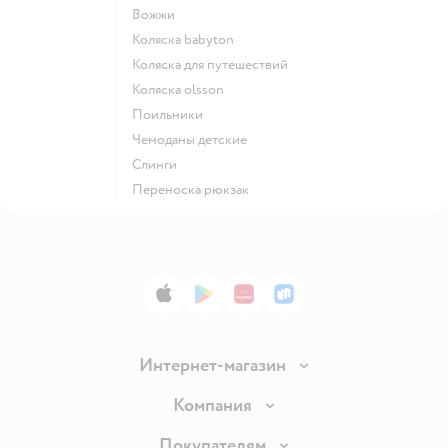
Вожжи
Коляска babyton
Коляска для путешествий
Коляска olsson
Поильники
Чемоданы детские
Слинги
Переноска рюкзак
App Store
Google Play
AppGallery
RuStore
Интернет-магазин
Доставка и оплата
Компания
Обмен и возврат товара
Вакансии
Покупателям