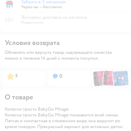
Забрать в 3 магазинах
Забрать в магазине
Через час — бесплатно
Экспресс-доставка из магазина
Недоступно
Условия возврата
Обменять или вернуть товар надлежащего качества
можно в течение 14 дней с момента покупки.
Фото по
Фото пользовател
Фото пользо
Рейтинг:
Вопросов:
5
0
+
4
Открыть га
О товаре
Коляска-трость BabyGo Mirage
Коляска-трость BabyGo Mirage понравится всей семье.
Легкая и компактная в сложенном виде, она выручит во
время поездок. Прекрасный вариант для активных деток: