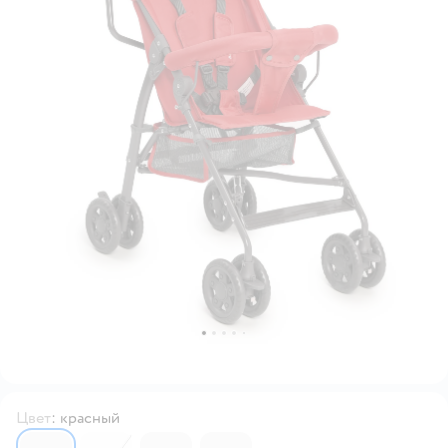
Цвет
:
красный
6730007
6251137
6730006
6730008