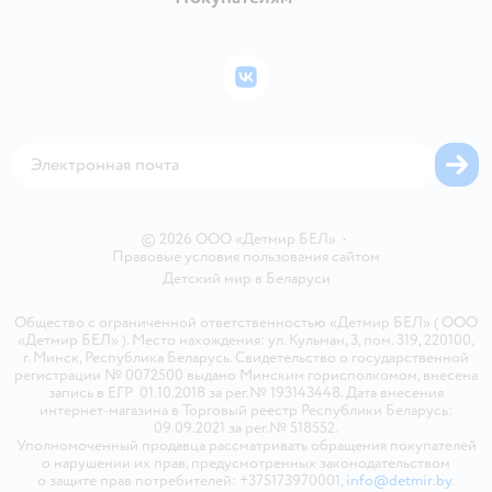
Правила продажи
Подарочные карты
Политика конфиденциальности
Бонусные карты
Политика использования файлов cookie
ВКонтакте
Блог
Обратная связь
Магазины сети
Карта сайта
© 2026 ООО «Детмир БЕЛ»
•
Правовые условия пользования сайтом
Детский мир в
Беларуси
Общество с ограниченной ответственностью «Детмир БЕЛ» ( ООО
«Детмир БЕЛ» ). Место нахождения: ул. Кульман, 3, пом. 319, 220100,
г. Минск, Республика Беларусь. Свидетельство о государственной
регистрации № 0072500 выдано Минским горисполкомом, внесена
запись в ЕГР 01.10.2018 за рег.№ 193143448. Дата внесения
интернет-магазина в Торговый реестр Республики Беларусь:
09.09.2021 за рег.№ 518552.
Уполномоченный продавца рассматривать обращения покупателей
о нарушении их прав, предусмотренных законодательством
о защите прав потребителей: +375173970001,
info@detmir.by
.