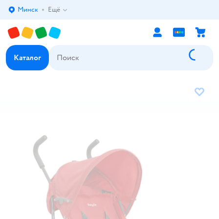
Минск
Ещё
Выбор адреса доставки.
Каталог
В избр