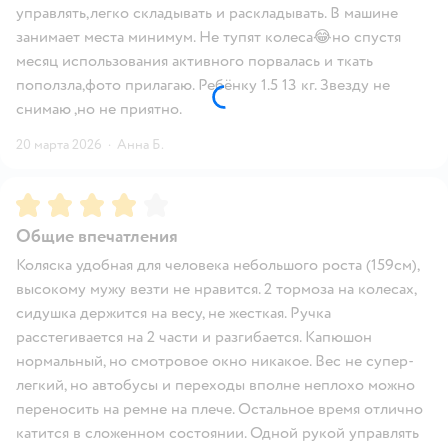
управлять,легко складывать и раскладывать. В машине
занимает места минимум. Не тупят колеса😂но спустя
месяц использования активного порвалась и ткать
поползла,фото прилагаю. Ребёнку 1.5 13 кг. Звезду не
снимаю ,но не приятно.
20 марта 2026
·
Анна Б.
Рейтинг:
4
Общие впечатления
Коляска удобная для человека небольшого роста (159см),
высокому мужу везти не нравится. 2 тормоза на колесах,
сидушка держится на весу, не жесткая. Ручка
расстегивается на 2 части и разгибается. Капюшон
нормальный, но смотровое окно никакое. Вес не супер-
легкий, но автобусы и переходы вполне неплохо можно
переносить на ремне на плече. Остальное время отлично
катится в сложенном состоянии. Одной рукой управлять