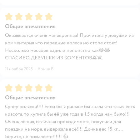
Рейтинг:
5
Общие впечатления
Оказывается очень маневренная! Прочитала у девушки из
комментария что передние колеса но стопе стоят!
Несколько месяцев ездили непонятно как😅😂
СПАСИБО ДЕВУШКК ИЗ КОМЕНТОВ🙏🫶
11 ноября 2025
·
Арина Б.
Рейтинг:
5
Общие впечатления
Супер коляска!!!! Если бы я раньше бы знала что такая есть
красота, то купила бы её уже года в 1.5 когда нам было!!!
Очень лёгкая, отличная проходимость, покупали для
поездки на море, выдержала всё!!!! Дочка вес 15 кг....
Берите, не пожалеете!!!!!! 👍