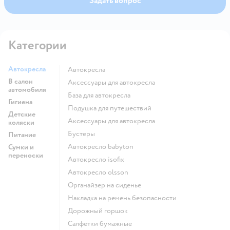
Задать вопрос
Категории
Автокресла
Автокресла
В салон
Аксессуары для автокресла
автомобиля
База для автокресла
Гигиена
Подушка для путешествий
Детские
Аксессуары для автокресла
коляски
Бустеры
Питание
Автокресло babyton
Сумки и
переноски
Автокресло isofix
Автокресло olsson
Органайзер на сиденье
Накладка на ремень безопасности
Дорожный горшок
Салфетки бумажные