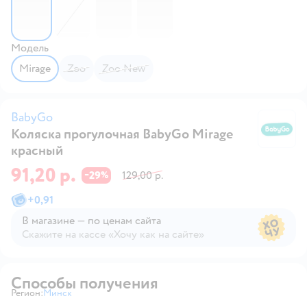
Модель
Mirage
Zoo
Zoo New
BabyGo
Коляска прогулочная BabyGo Mirage
B
красный
91,20 р.
29
129,00 р.
−
%
+
0,91
В магазине — по ценам сайта
Скажите на кассе «Хочу как на сайте»
В магазине — по ценам сайта
Способы получения
Регион:
Минск
Выбор адреса доставки.