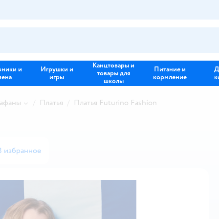
Канцтовары и
зники и
Игрушки и
Питание и
Д
товары для
иена
игры
кормление
к
школы
рафаны
Платья
Платья Futurino Fashion
В избранное