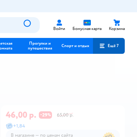
Войти
Бонусная карта
Корзина
етская
Прогулки и
Спорт и отдых
Ещё 7
омната
путешествия
46,00 р.
29
65,00 р.
−
%
+
1,84
В магазине — по ценам сайта