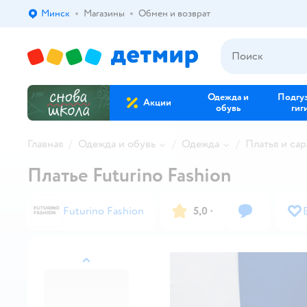
Минск
Магазины
Обмен и возврат
Выбор адреса доставки.
Одежда и
Подгу
Акции
обувь
гиг
Главная
Одежда и обувь
Одежда
Платья и са
Платье Futurino Fashion
Futurino Fashion
5,0
·
назад