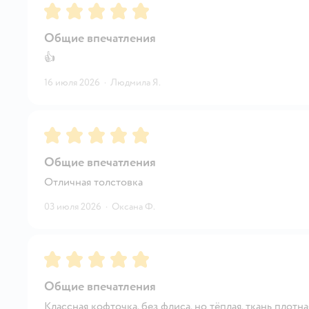
Рейтинг:
5
Общие впечатления
👍
16 июля 2026
·
Людмила Я.
Рейтинг:
5
Общие впечатления
Отличная толстовка
03 июля 2026
·
Оксана Ф.
Рейтинг:
5
Общие впечатления
Классная кофточка, без флиса, но тёплая, ткань плотн