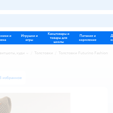
Канцтовары и
зники и
Игрушки и
Питание и
Д
товары для
иена
игры
кормление
к
школы
свитшоты, худи
Толстовки
Толстовки Futurino Fashion
В избранное