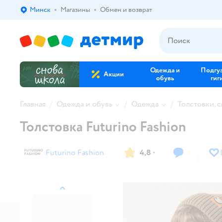
Минск
Магазины
Обмен и возврат
Выбор адреса доставки.
Одежда и
Подгу
Акции
обувь
гиг
Главная
Одежда и обувь
Одежда
Толстовки, 
Толстовка Futurino Fashion
Futurino Fashion
4,8
·
назад