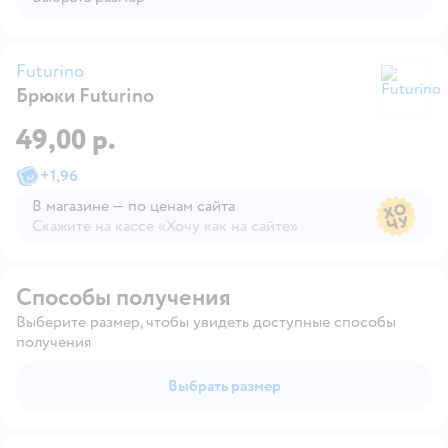
Futurino
Брюки Futurino
Fu
49,00 р.
+
1,96
В магазине — по ценам сайта
Скажите на кассе «Хочу как на сайте»
В магазине — по ценам сайта
Способы получения
Выберите размер, чтобы увидеть доступные способы
получения
Выбрать размер