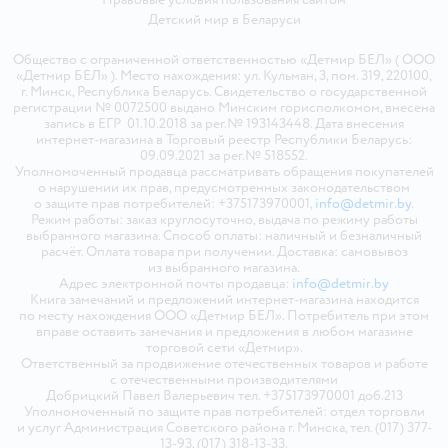
Детский мир в
Беларуси
Общество с ограниченной ответственностью «Детмир БЕЛ» ( ООО
«Детмир БЕЛ» ). Место нахождения: ул. Кульман, 3, пом. 319, 220100,
г. Минск, Республика Беларусь. Свидетельство о государственной
регистрации № 0072500 выдано Минским горисполкомом, внесена
запись в ЕГР 01.10.2018 за рег.№ 193143448. Дата внесения
интернет-магазина в Торговый реестр Республики Беларусь:
09.09.2021 за рег.№ 518552.
Уполномоченный продавца рассматривать обращения покупателей
о нарушении их прав, предусмотренных законодательством
о защите прав потребителей: +375173970001,
info@detmir.by
.
Режим работы: заказ круглосуточно, выдача по режиму работы
выбранного магазина. Способ оплаты: наличный и безналичный
расчёт. Оплата товара при получении. Доставка: самовывоз
из выбранного магазина.
Адрес электронной почты продавца:
info@detmir.by
Книга замечаний и предложений интернет-магазина находится
по месту нахождения ООО «Детмир БЕЛ». Потребитель при этом
вправе оставить замечания и предложения в любом магазине
торговой сети «Детмир».
Ответственный за продвижение отечественных товаров и работе
с отечественными производителями
Добрицкий Павел Валерьевич тел. +375173970001 доб.213
Уполномоченный по защите прав потребителей: отдел торговли
и услуг Администрация Советского района г. Минска, тел. (017) 377-
13-93, (017) 318-13-33.