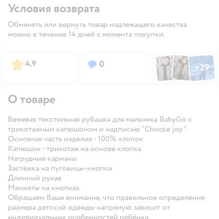
Условия возврата
Обменять или вернуть товар надлежащего качества
можно в течение 14 дней с момента покупки.
Фото по
Фото пользовател
Фото пользо
Рейтинг:
Вопросов:
4,9
0
+
29
Открыть га
О товаре
Бежевая текстильная рубашка для мальчика BabyGo с
трикотажным капюшоном и надписью "Choose joy".
Основная часть изделия - 100% хлопок
Капюшон - трикотаж на основе хлопка
Нагрудные карманы
Застёжка на пуговицы-кнопки
Длинный рукав
Манжеты на кнопках
Обращаем Ваше внимание, что правильное определение
размера детской одежды напрямую зависит от
индивидуальных особенностей ребёнка.