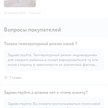
14 апреля 2026
·
Елена С.
Вопросы покупателей
Только температурный режим какой ?
Здравствуйте. Температурный режим индивидуален
для каждого ребенка и может варьироваться в ту или
Открыть вопрос
иную сторону в зависимости от различных факторов
– солнечная или пасмурная погода, сильно ветрено
или нет, индивидуальная терморегуляция и
1 ответ
активность ребенка и т.д.
Здравствуйте,а штанов нет к этому жакету?
Здравствуйте. Вы можете воспользоваться поисковой