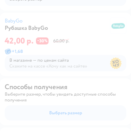
BabyGo
Рубашка BabyGo
B
42,00 р.
30
60,00 р.
−
%
+
1,68
В магазине — по ценам сайта
Скажите на кассе «Хочу как на сайте»
В магазине — по ценам сайта
Способы получения
Выберите размер, чтобы увидеть доступные способы
получения
Выбрать размер