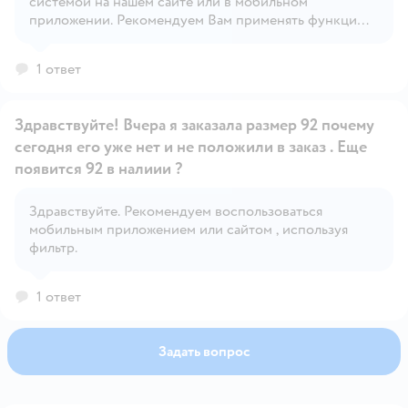
системой на нашем сайте или в мобильном
Открыть вопрос
приложении. Рекомендуем Вам применять функцию
'Фильтр' для удобного поиска.
1 ответ
Здравствуйте! Вчера я заказала размер 92 почему
сегодня его уже нет и не положили в заказ . Еще
появится 92 в налиии ?
Здравствуйте. Рекомендуем воспользоваться
Открыть вопрос
мобильным приложением или сайтом , используя
фильтр.
1 ответ
Задать вопрос