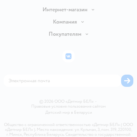
Интернет-магазин
Доставка и оплата
Компания
Обмен и возврат товара
Вакансии
Покупателям
Правила продажи
Подарочные карты
Политика конфиденциальности
Бонусные карты
Политика использования файлов cookie
ВКонтакте
Блог
Обратная связь
Магазины сети
Карта сайта
© 2026 ООО «Детмир БЕЛ»
•
Правовые условия пользования сайтом
Детский мир в
Беларуси
Общество с ограниченной ответственностью «Детмир БЕЛ» ( ООО
«Детмир БЕЛ» ). Место нахождения: ул. Кульман, 3, пом. 319, 220100,
г. Минск, Республика Беларусь. Свидетельство о государственной