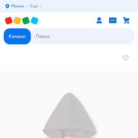
Минск
Ещё
Выбор адреса доставки.
Каталог
В избр