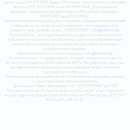
регистрации № 0072500 выдано Минским горисполкомом, внесена
запись в ЕГР 01.10.2018 за рег.№ 193143448. Дата внесения
интернет-магазина в Торговый реестр Республики Беларусь:
09.09.2021 за рег.№ 518552.
Уполномоченный продавца рассматривать обращения покупателей
о нарушении их прав, предусмотренных законодательством
о защите прав потребителей: +375173970001,
info@detmir.by
.
Режим работы: заказ круглосуточно, выдача по режиму работы
выбранного магазина. Способ оплаты: наличный и безналичный
расчёт. Оплата товара при получении. Доставка: самовывоз
из выбранного магазина.
Адрес электронной почты продавца:
info@detmir.by
Книга замечаний и предложений интернет-магазина находится
по месту нахождения ООО «Детмир БЕЛ». Потребитель при этом
вправе оставить замечания и предложения в любом магазине
торговой сети «Детмир».
Ответственный за продвижение отечественных товаров и работе
с отечественными производителями
Добрицкий Павел Валерьевич тел. +375173970001 доб.213
Уполномоченный по защите прав потребителей: отдел торговли
и услуг Администрация Советского района г. Минска, тел. (017) 377-
13-93, (017) 318-13-33.