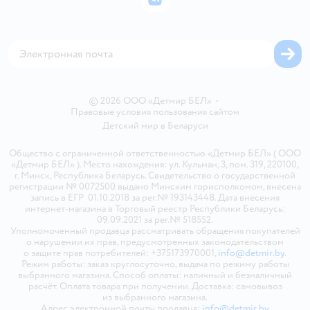
ВКонтакте
Блог
Обратная связь
Магазины сети
Карта сайта
© 2026 ООО «Детмир БЕЛ»
•
Правовые условия пользования сайтом
Детский мир в
Беларуси
Общество с ограниченной ответственностью «Детмир БЕЛ» ( ООО
«Детмир БЕЛ» ). Место нахождения: ул. Кульман, 3, пом. 319, 220100,
г. Минск, Республика Беларусь. Свидетельство о государственной
регистрации № 0072500 выдано Минским горисполкомом, внесена
запись в ЕГР 01.10.2018 за рег.№ 193143448. Дата внесения
интернет-магазина в Торговый реестр Республики Беларусь:
09.09.2021 за рег.№ 518552.
Уполномоченный продавца рассматривать обращения покупателей
о нарушении их прав, предусмотренных законодательством
о защите прав потребителей: +375173970001,
info@detmir.by
.
Режим работы: заказ круглосуточно, выдача по режиму работы
выбранного магазина. Способ оплаты: наличный и безналичный
расчёт. Оплата товара при получении. Доставка: самовывоз
из выбранного магазина.
Адрес электронной почты продавца:
info@detmir.by