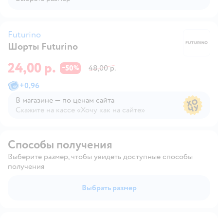
Futurino
Шорты Futurino
Fu
24,00 р.
50
48,00 р.
−
%
+
0,96
В магазине — по ценам сайта
Скажите на кассе «Хочу как на сайте»
В магазине — по ценам сайта
Способы получения
Выберите размер, чтобы увидеть доступные способы
получения
Выбрать размер