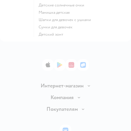
Детские солнечные очки
Манишка детская
Шапки для девочек с ушками
Сумки для девочек
Детский зонт
App Store
Google Play
AppGallery
RuStore
Интернет-магазин
Доставка и оплата
Компания
Обмен и возврат товара
Вакансии
Покупателям
Правила продажи
Подарочные карты
Политика конфиденциальности
Бонусные карты
Политика использования файлов cookie