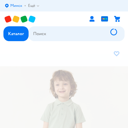
Минск
Ещё
Выбор адреса доставки.
Каталог
В избр