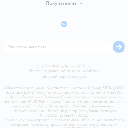
Вакансии
Покупателям
Правила продажи
Подарочные карты
Политика конфиденциальности
Бонусные карты
Политика использования файлов cookie
ВКонтакте
Блог
Обратная связь
Магазины сети
Карта сайта
© 2026 ООО «Детмир БЕЛ»
•
Правовые условия пользования сайтом
Детский мир в
Беларуси
Общество с ограниченной ответственностью «Детмир БЕЛ» ( ООО
«Детмир БЕЛ» ). Место нахождения: ул. Кульман, 3, пом. 319, 220100,
г. Минск, Республика Беларусь. Свидетельство о государственной
регистрации № 0072500 выдано Минским горисполкомом, внесена
запись в ЕГР 01.10.2018 за рег.№ 193143448. Дата внесения
интернет-магазина в Торговый реестр Республики Беларусь:
09.09.2021 за рег.№ 518552.
Уполномоченный продавца рассматривать обращения покупателей
о нарушении их прав, предусмотренных законодательством