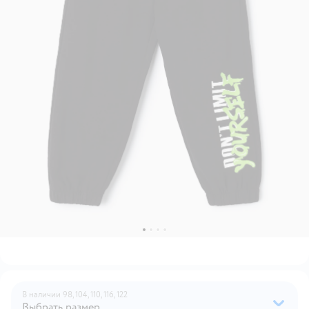
В наличии
98,
104,
110,
116,
122
Выбрать размер