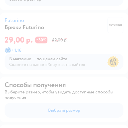
Futurino
Брюки Futurino
Fu
29,00 р.
30
42,00 р.
−
%
+
1,16
В магазине — по ценам сайта
Скажите на кассе «Хочу как на сайте»
В магазине — по ценам сайта
Способы получения
Выберите размер, чтобы увидеть доступные способы
получения
Выбрать размер