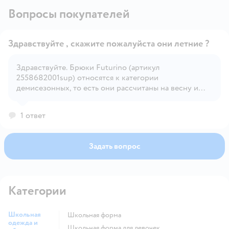
Вопросы покупателей
Здравствуйте , скажите пожалуйста они летние ?
Здравствуйте. Брюки Futurino (артикул
2558682001sup) относятся к категории
Открыть вопрос
демисезонных, то есть они рассчитаны на весну и
осень, а не на лето. Для жаркой погоды они будут
слишком плотными.
1 ответ
Задать вопрос
Категории
Школьная
Школьная форма
одежда и
Школьная форма для девочек