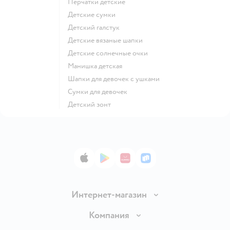
Перчатки детские
Детские сумки
Детский галстук
Детские вязаные шапки
Детские солнечные очки
Манишка детская
Шапки для девочек с ушками
Сумки для девочек
Детский зонт
App Store
Google Play
AppGallery
RuStore
Интернет-магазин
Доставка и оплата
Компания
Обмен и возврат товара