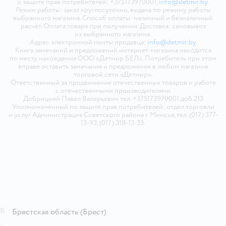
о защите прав потребителей: +375173970001,
info@detmir.by
.
Режим работы: заказ круглосуточно, выдача по режиму работы
выбранного магазина. Способ оплаты: наличный и безналичный
расчёт. Оплата товара при получении. Доставка: самовывоз
из выбранного магазина.
Адрес электронной почты продавца:
info@detmir.by
Книга замечаний и предложений интернет-магазина находится
по месту нахождения ООО «Детмир БЕЛ». Потребитель при этом
вправе оставить замечания и предложения в любом магазине
торговой сети «Детмир».
Ответственный за продвижение отечественных товаров и работе
с отечественными производителями
Добрицкий Павел Валерьевич тел. +375173970001 доб.213
Уполномоченный по защите прав потребителей: отдел торговли
и услуг Администрация Советского района г. Минска, тел. (017) 377-
13-93, (017) 318-13-33.
Б
Брестская область
(Брест)