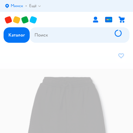
Минск
Ещё
Выбор адреса доставки.
Каталог
В избр