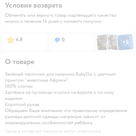
Условия возврата
Обменять или вернуть товар надлежащего качества
можно в течение 14 дней с момента покупки.
Фото по
Фото пользовател
Фото пользо
Рейтинг:
Вопросов:
4,8
0
+
5
Открыть га
О товаре
Зелёный песочник для мальчика BabyGо с цветным
принтом "животные Африки".
100% хлопок
Застёжка на пуговицы-кнопки на вороте и по низу
изделия
Короткий рукав
Обращаем Ваше внимание, что правильное определение
размера детской одежды напрямую зависит от
индивидуальных особенностей ребёнка.
Цены в интернет-магазине могут отличаться