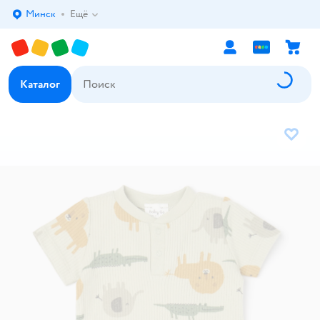
Минск
Ещё
Выбор адреса доставки.
Каталог
В избр