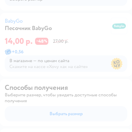
BabyGo
Песочник BabyGo
B
14,00 р.
48
27,00 р.
−
%
+
0,56
В магазине — по ценам сайта
Скажите на кассе «Хочу как на сайте»
В магазине — по ценам сайта
Способы получения
Выберите размер, чтобы увидеть доступные способы
получения
Выбрать размер