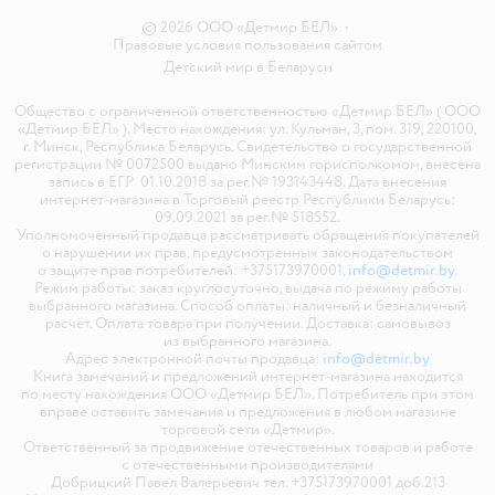
© 2026 ООО «Детмир БЕЛ»
•
Правовые условия пользования сайтом
Детский мир в
Беларуси
Общество с ограниченной ответственностью «Детмир БЕЛ» ( ООО
«Детмир БЕЛ» ). Место нахождения: ул. Кульман, 3, пом. 319, 220100,
г. Минск, Республика Беларусь. Свидетельство о государственной
регистрации № 0072500 выдано Минским горисполкомом, внесена
запись в ЕГР 01.10.2018 за рег.№ 193143448. Дата внесения
интернет-магазина в Торговый реестр Республики Беларусь:
09.09.2021 за рег.№ 518552.
Уполномоченный продавца рассматривать обращения покупателей
о нарушении их прав, предусмотренных законодательством
о защите прав потребителей: +375173970001,
info@detmir.by
.
Режим работы: заказ круглосуточно, выдача по режиму работы
выбранного магазина. Способ оплаты: наличный и безналичный
расчёт. Оплата товара при получении. Доставка: самовывоз
из выбранного магазина.
Адрес электронной почты продавца:
info@detmir.by
Книга замечаний и предложений интернет-магазина находится
по месту нахождения ООО «Детмир БЕЛ». Потребитель при этом
вправе оставить замечания и предложения в любом магазине
торговой сети «Детмир».
Ответственный за продвижение отечественных товаров и работе
с отечественными производителями
Добрицкий Павел Валерьевич тел. +375173970001 доб.213