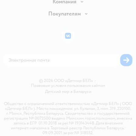
Доставка и оплата
Компания
Обмен и возврат товара
Вакансии
Покупателям
Правила продажи
Подарочные карты
Политика конфиденциальности
Бонусные карты
Политика использования файлов cookie
ВКонтакте
Блог
Обратная связь
Магазины сети
Карта сайта
© 2026 ООО «Детмир БЕЛ»
•
Правовые условия пользования сайтом
Детский мир в
Беларуси
Общество с ограниченной ответственностью «Детмир БЕЛ» ( ООО
«Детмир БЕЛ» ). Место нахождения: ул. Кульман, 3, пом. 319, 220100,
г. Минск, Республика Беларусь. Свидетельство о государственной
регистрации № 0072500 выдано Минским горисполкомом, внесена
запись в ЕГР 01.10.2018 за рег.№ 193143448. Дата внесения
интернет-магазина в Торговый реестр Республики Беларусь:
09.09.2021 за рег.№ 518552.