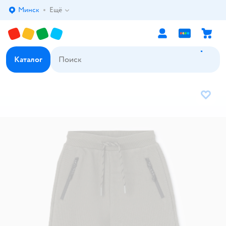
Минск
Ещё
Выбор адреса доставки.
Каталог
В избр