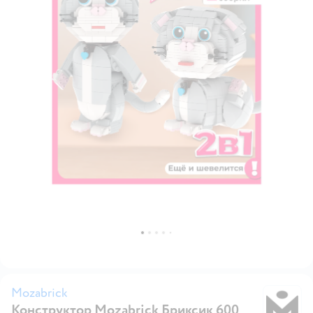
Mozabrick
Конструктор Mozabrick Бриксик 600
Mo