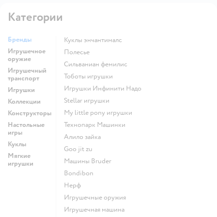
Категории
Бренды
Куклы энчантималс
Игрушечное
Полесье
оружие
Сильваниан фемилис
Игрушечный
Тоботы игрушки
транспорт
Игрушки Инфинити Надо
Игрушки
Stellar игрушки
Коллекции
my little pony игрушки
Конструкторы
Настольные
Технопарк Машинки
игры
Алило зайка
Куклы
Goo jit zu
Мягкие
Машины Bruder
игрушки
Bondibon
Нерф
Игрушечные оружия
Игрушечная машина