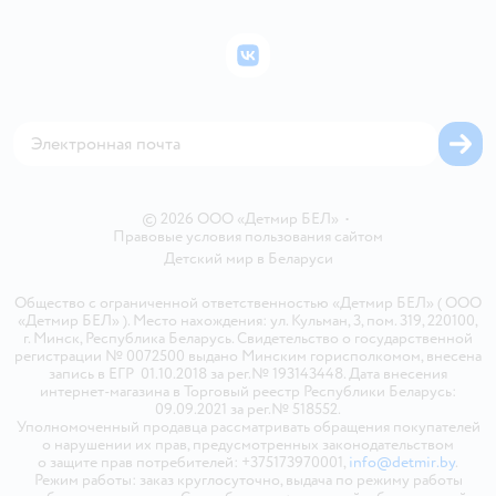
Подарочные карты
Политика конфиденциальности
Бонусные карты
Политика использования файлов cookie
ВКонтакте
Блог
Обратная связь
Магазины сети
Карта сайта
© 2026 ООО «Детмир БЕЛ»
•
Правовые условия пользования сайтом
Детский мир в
Беларуси
Общество с ограниченной ответственностью «Детмир БЕЛ» ( ООО
«Детмир БЕЛ» ). Место нахождения: ул. Кульман, 3, пом. 319, 220100,
г. Минск, Республика Беларусь. Свидетельство о государственной
регистрации № 0072500 выдано Минским горисполкомом, внесена
запись в ЕГР 01.10.2018 за рег.№ 193143448. Дата внесения
интернет-магазина в Торговый реестр Республики Беларусь:
09.09.2021 за рег.№ 518552.
Уполномоченный продавца рассматривать обращения покупателей
о нарушении их прав, предусмотренных законодательством
о защите прав потребителей: +375173970001,
info@detmir.by
.
Режим работы: заказ круглосуточно, выдача по режиму работы