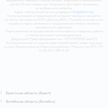
выбранного магазина. Способ оплаты: наличный и безналичный
расчёт. Оплата товара при получении. Доставка: самовывоз
из выбранного магазина.
Адрес электронной почты продавца:
info@detmir.by
Книга замечаний и предложений интернет-магазина находится
по месту нахождения ООО «Детмир БЕЛ». Потребитель при этом
вправе оставить замечания и предложения в любом магазине
торговой сети «Детмир».
Ответственный за продвижение отечественных товаров и работе
с отечественными производителями
Добрицкий Павел Валерьевич тел. +375173970001 доб.213
Уполномоченный по защите прав потребителей: отдел торговли
и услуг Администрация Советского района г. Минска, тел. (017) 377-
13-93, (017) 318-13-33.
Б
Брестская область
(Брест)
В
Витебская область
(Витебск)