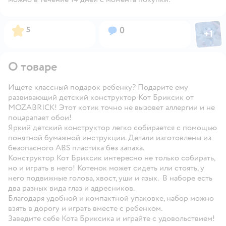
Фото пол
Рейтинг:
Вопросов:
5
0
+
1
Откры
О товаре
Ищете классный подарок ребенку? Подарите ему
развивающий детский конструктор Кот Бриксик от
MOZABRICK! Этот котик точно не вызовет аллергии и не
поцарапает обои!
Яркий детский конструктор легко собирается с помощью
понятной бумажной инструкции. Детали изготовлены из
безопасного ABS пластика без запаха.
Конструктор Кот Бриксик интересно не только собирать,
но и играть в него! Котенок может сидеть или стоять, у
него подвижные голова, хвост, уши и язык. В наборе есть
два разных вида глаз и адресников.
Благодаря удобной и компактной упаковке, набор можно
взять в дорогу и играть вместе с ребенком.
Заведите себе Кота Бриксика и играйте с удовольствием!