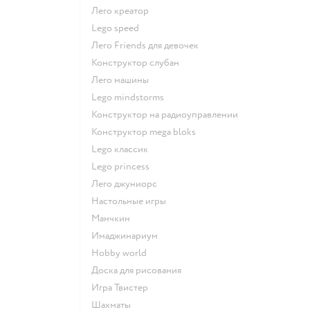
Лего креатор
Lego speed
Лего Friends для девочек
Конструктор слубан
Лего машины
Lego mindstorms
Конструктор на радиоуправлении
Конструктор mega bloks
Lego классик
Lego princess
Лего джуниорс
Настольные игры
Манчкин
Имаджинариум
Hobby world
Доска для рисования
Игра Твистер
Шахматы