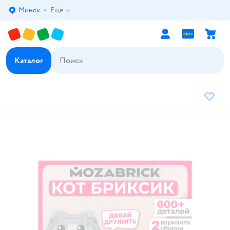
Минск
Ещё
Выбор адреса доставки.
Каталог
В избр