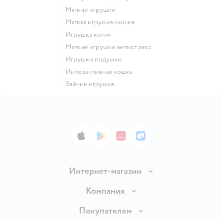
Мягкие игрушки
Мягкая игрушка мишка
Игрушка котик
Мягкие игрушки антистресс
Игрушки подушки
Интерактивная кошка
Зайчик игрушка
App Store
Google Play
AppGallery
RuStore
Интернет-магазин
Доставка и оплата
Компания
Обмен и возврат товара
Вакансии
Покупателям
Правила продажи