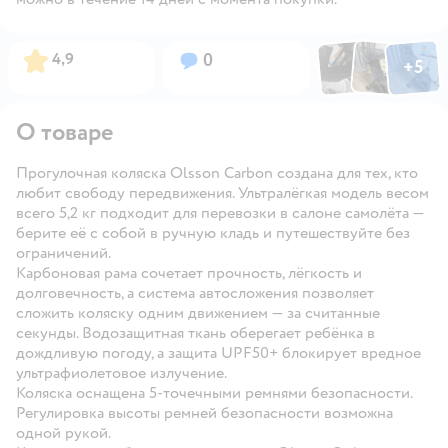
Фото по
Фото пользовател
Фото пользо
Рейтинг:
Вопросов:
4,9
0
+
5
Открыть га
О товаре
Прогулочная коляска Olsson Carbon создана для тех, кто
любит свободу передвижения. Ультралёгкая модель весом
всего 5,2 кг подходит для перевозки в салоне самолёта —
берите её с собой в ручную кладь и путешествуйте без
ограничений.
Карбоновая рама сочетает прочность, лёгкость и
долговечность, а система автосложения позволяет
сложить коляску одним движением — за считанные
секунды. Водозащитная ткань оберегает ребёнка в
дождливую погоду, а защита UPF50+ блокирует вредное
ультрафиолетовое излучение.
Коляска оснащена 5-точечными ремнями безопасности.
Регулировка высоты ремней безопасности возможна
одной рукой.