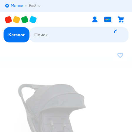
Минск
Ещё
Выбор адреса доставки.
Каталог
В избр