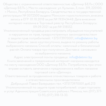
Общество с ограниченной ответственностью «Детмир БЕЛ» ( ООО
«Детмир БЕЛ» ). Место нахождения: ул. Кульман, 3, пом. 319, 220100,
г. Минск, Республика Беларусь. Свидетельство о государственной
регистрации № 0072500 выдано Минским горисполкомом, внесена
запись в ЕГР 01.10.2018 за рег.№ 193143448. Дата внесения
интернет-магазина в Торговый реестр Республики Беларусь:
09.09.2021 за рег.№ 518552.
Уполномоченный продавца рассматривать обращения покупателей
о нарушении их прав, предусмотренных законодательством
о защите прав потребителей: +375173970001,
info@detmir.by
.
Режим работы: заказ круглосуточно, выдача по режиму работы
выбранного магазина. Способ оплаты: наличный и безналичный
расчёт. Оплата товара при получении. Доставка: самовывоз
из выбранного магазина.
Адрес электронной почты продавца:
info@detmir.by
Книга замечаний и предложений интернет-магазина находится
по месту нахождения ООО «Детмир БЕЛ». Потребитель при этом
вправе оставить замечания и предложения в любом магазине
торговой сети «Детмир».
Ответственный за продвижение отечественных товаров и работе
с отечественными производителями
Добрицкий Павел Валерьевич тел. +375173970001 доб.213
Уполномоченный по защите прав потребителей: отдел торговли
и услуг Администрация Советского района г. Минска, тел. (017) 377-
13-93, (017) 318-13-33.