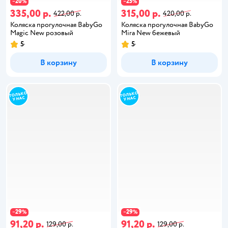
20
25
−
%
−
%
335,00 р.
315,00 р.
422,00 р.
420,00 р.
Коляска прогулочная BabyGo
Коляска прогулочная BabyGo
Magic New розовый
Mira New бежевый
5
5
В корзину
В корзину
29
29
−
%
−
%
91,20 р.
91,20 р.
129,00 р.
129,00 р.