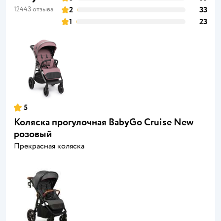
12443 отзыва
2
33
1
23
5
Коляска прогулочная BabyGo Cruise New
розовый
Прекрасная коляска