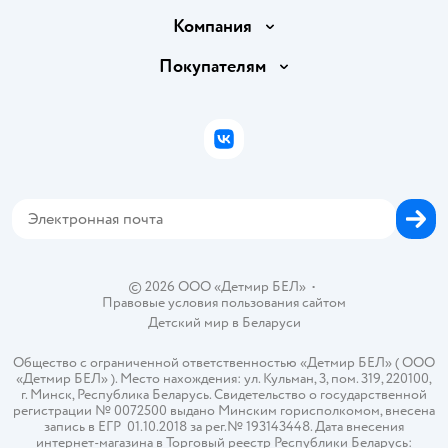
Доставка и оплата
Компания
Обмен и возврат товара
Вакансии
Покупателям
Правила продажи
Подарочные карты
Политика конфиденциальности
Бонусные карты
Политика использования файлов cookie
ВКонтакте
Блог
Обратная связь
Магазины сети
Карта сайта
© 2026 ООО «Детмир БЕЛ»
•
Правовые условия пользования сайтом
Детский мир в
Беларуси
Общество с ограниченной ответственностью «Детмир БЕЛ» ( ООО
«Детмир БЕЛ» ). Место нахождения: ул. Кульман, 3, пом. 319, 220100,
г. Минск, Республика Беларусь. Свидетельство о государственной
регистрации № 0072500 выдано Минским горисполкомом, внесена
запись в ЕГР 01.10.2018 за рег.№ 193143448. Дата внесения
интернет-магазина в Торговый реестр Республики Беларусь: