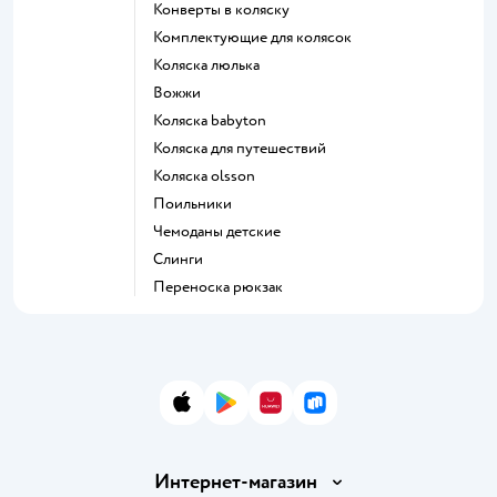
Конверты в коляску
Комплектующие для колясок
Коляска люлька
Вожжи
Коляска babyton
Коляска для путешествий
Коляска olsson
Поильники
Чемоданы детские
Слинги
Переноска рюкзак
App Store
Google Play
AppGallery
RuStore
Интернет-магазин