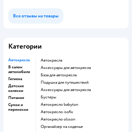
Все отзывы на товары
Категории
Автокресла
Автокресла
В салон
Аксессуары для автокресла
автомобиля
База для автокресла
Гигиена
Подушка для путешествий
Детские
Аксессуары для автокресла
коляски
Бустеры
Питание
Автокресло babyton
Сумки и
переноски
Автокресло isofix
Автокресло olsson
Органайзер на сиденье