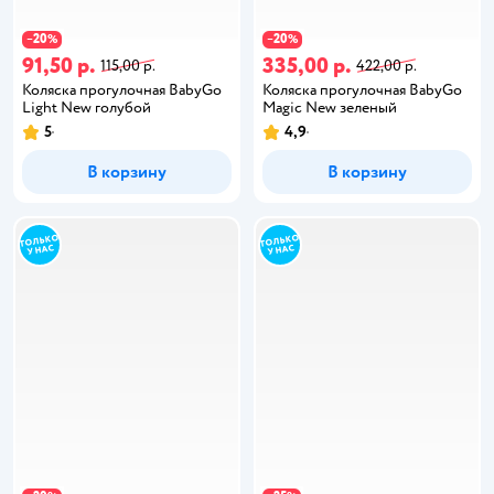
20
20
−
%
−
%
91,50 р.
335,00 р.
115,00 р.
422,00 р.
Коляска прогулочная BabyGo
Коляска прогулочная BabyGo
Light New голубой
Magic New зеленый
5
4,9
В корзину
В корзину