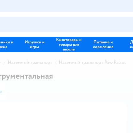
Канцтовары и
зники и
Игрушки и
Питание и
Д
товары для
иена
игры
кормление
к
школы
Наземный транспорт
Наземный транспорт Paw Patrol
струментальная
е