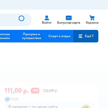
Войти
Бонусная карта
Корзина
етская
Прогулки и
Спорт и отдых
Ещё 7
омната
путешествия
111,00 р.
9
123,00 р.
−
%
+
1,11
В магазине — по ценам сайта