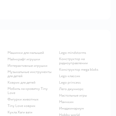
Машинки для малышей
Lego mindstorms
Конструктор на
Майнкрафт игрушки
радиоуправлении
Интерактивные игрушки
Конструктор mega bloks
Музыкальные инструменты
для детей
Lego классик
Коврик для детей
Lego princess
Мобиль на кроватку Tiny
Лего джуниорс
Love
Настольные игры
Фигурки животных
Манчкин
Tiny Love коврик
Имаджинариум
Кукла Хаги ваги
Hobby world