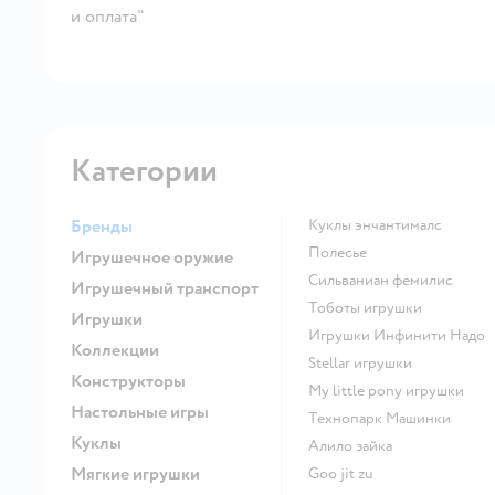
и оплата"
Категории
Бренды
Куклы энчантималс
Полесье
Игрушечное оружие
Сильваниан фемилис
Игрушечный транспорт
Тоботы игрушки
Игрушки
Игрушки Инфинити Надо
Коллекции
Stellar игрушки
Конструкторы
my little pony игрушки
Настольные игры
Технопарк Машинки
Куклы
Алило зайка
Мягкие игрушки
Goo jit zu