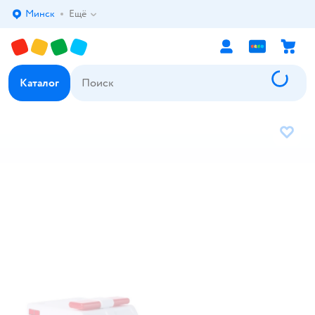
Минск
Ещё
Выбор адреса доставки.
Каталог
В избр