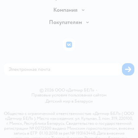
Доставка и оплата
Компания
Обмен и возврат товара
Вакансии
Покупателям
Правила продажи
Подарочные карты
Политика конфиденциальности
Бонусные карты
Политика использования файлов cookie
ВКонтакте
Блог
Обратная связь
Магазины сети
Карта сайта
© 2026 ООО «Детмир БЕЛ»
•
Правовые условия пользования сайтом
Детский мир в
Беларуси
Общество с ограниченной ответственностью «Детмир БЕЛ» ( ООО
«Детмир БЕЛ» ). Место нахождения: ул. Кульман, 3, пом. 319, 220100,
г. Минск, Республика Беларусь. Свидетельство о государственной
регистрации № 0072500 выдано Минским горисполкомом, внесена
запись в ЕГР 01.10.2018 за рег.№ 193143448. Дата внесения