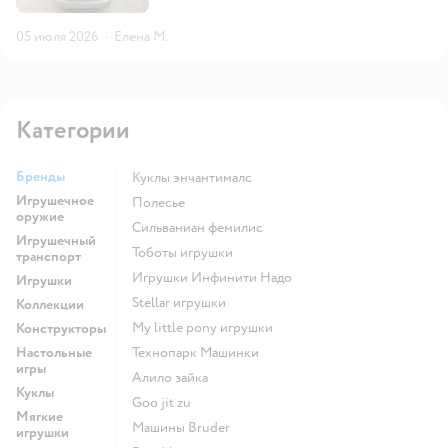
05 июля 2026
·
Елена М.
Категории
Бренды
Куклы энчантималс
Игрушечное
Полесье
оружие
Сильваниан фемилис
Игрушечный
Тоботы игрушки
транспорт
Игрушки Инфинити Надо
Игрушки
Stellar игрушки
Коллекции
my little pony игрушки
Конструкторы
Настольные
Технопарк Машинки
игры
Алило зайка
Куклы
Goo jit zu
Мягкие
Машины Bruder
игрушки