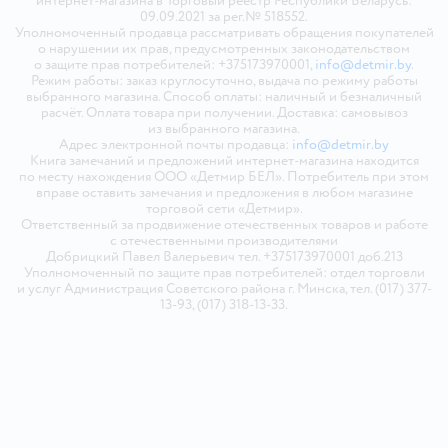
интернет-магазина в Торговый реестр Республики Беларусь:
09.09.2021 за рег.№ 518552.
Уполномоченный продавца рассматривать обращения покупателей
о нарушении их прав, предусмотренных законодательством
о защите прав потребителей: +375173970001,
info@detmir.by
.
Режим работы: заказ круглосуточно, выдача по режиму работы
выбранного магазина. Способ оплаты: наличный и безналичный
расчёт. Оплата товара при получении. Доставка: самовывоз
из выбранного магазина.
Адрес электронной почты продавца:
info@detmir.by
Книга замечаний и предложений интернет-магазина находится
по месту нахождения ООО «Детмир БЕЛ». Потребитель при этом
вправе оставить замечания и предложения в любом магазине
торговой сети «Детмир».
Ответственный за продвижение отечественных товаров и работе
с отечественными производителями
Добрицкий Павел Валерьевич тел. +375173970001 доб.213
Уполномоченный по защите прав потребителей: отдел торговли
и услуг Администрация Советского района г. Минска, тел. (017) 377-
13-93, (017) 318-13-33.