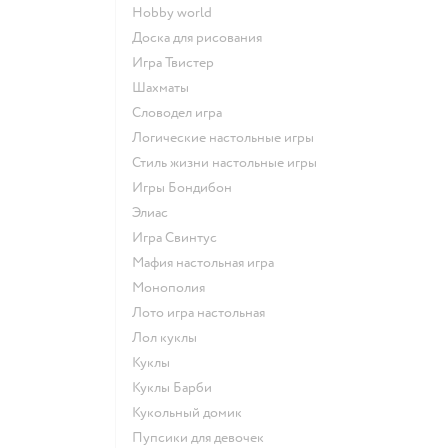
Hobby world
Доска для рисования
Игра Твистер
Шахматы
Словодел игра
Логические настольные игры
Стиль жизни настольные игры
Игры Бондибон
Элиас
Игра Свинтус
Мафия настольная игра
Монополия
Лото игра настольная
Лол куклы
Куклы
Куклы Барби
Кукольный домик
Пупсики для девочек