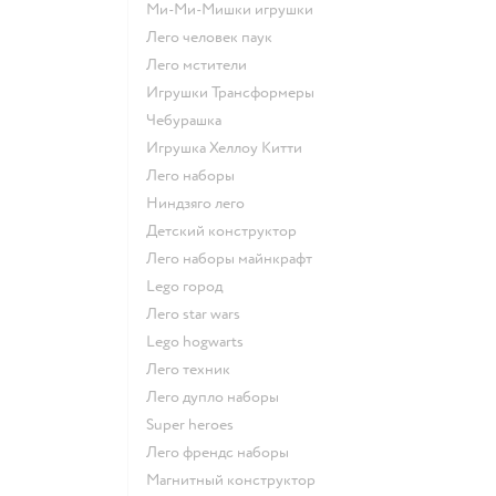
Ми-Ми-Мишки игрушки
Лего человек паук
Лего мстители
Игрушки Трансформеры
Чебурашка
Игрушка Хеллоу Китти
Лего наборы
Ниндзяго лего
Детский конструктор
Лего наборы майнкрафт
Lego город
Лего star wars
Lego hogwarts
Лего техник
Лего дупло наборы
Super heroes
Лего френдс наборы
Магнитный конструктор