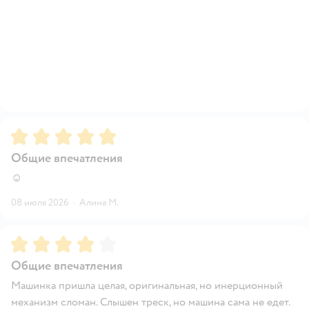
Рейтинг:
5
Общие впечатления
☺️
08 июля 2026
·
Алина М.
Рейтинг:
4
Общие впечатления
Машинка пришла целая, оригинальная, но инерционный
механизм сломан. Слышен треск, но машина сама не едет.