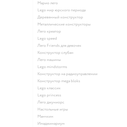
Марио лего
Lego мир юрского периода
Деревянный конструктор
Металлические конструкторы
Лего креатор
Lego speed
Лего Friends для девочек
Конструктор слубан
Лего машины
Lego mindstorms
Конструктор на радиоуправлении
Конструктор mega bloks
Lego классик
Lego princess
Лего джуниорс
Настольные игры
Манчкин
Имаджинариум