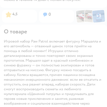
Фото по
Фото пользовател
Фото пользо
Рейтинг:
Вопросов:
4,5
0
+
3
Открыть га
О товаре
Игровой набор Paw Patrol включает фигурку Маршалла и
его автомобиль — отважный щенок готов прийти на
помощь в любой момент! Игрушки отлично
детализированы и точно повторяют своих экранных
прототипов. Маршалл одет в красный комбинезон и
синюю фуражку — он полностью экипирован и готов
отправиться на миссию. Фигурку можно посадить в
кабину. Колеса вращаются, причем машинка оснащена
механизмом инерционного движения: если ее откатить и
отпустить, она рванет вперед, набирая скорость. Дети
смогут воспроизводить сюжеты из любимого
мультсериала «Щенячий патруль» и придумывать для
героев новые приключения и занятия, развивая
воображение и социальное взаимодействие через