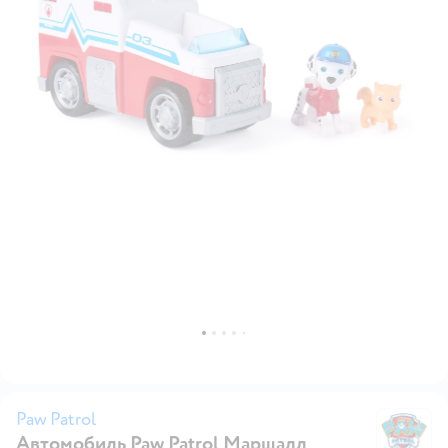
Paw Patrol
Автомобиль Paw Patrol Маршалл
Pa