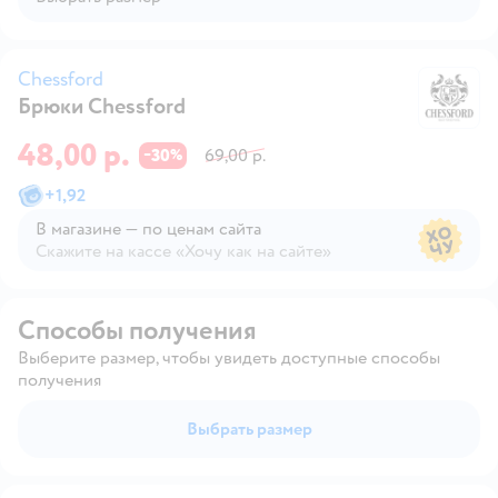
Chessford
Брюки Chessford
Ch
48,00 р.
30
69,00 р.
−
%
+
1,92
В магазине — по ценам сайта
Скажите на кассе «Хочу как на сайте»
В магазине — по ценам сайта
Способы получения
Выберите размер, чтобы увидеть доступные способы
получения
Выбрать размер