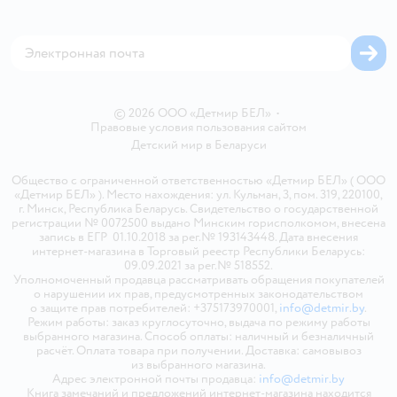
Обратная связь
Магазины сети
Карта сайта
© 2026 ООО «Детмир БЕЛ»
•
Правовые условия пользования сайтом
Детский мир в
Беларуси
Общество с ограниченной ответственностью «Детмир БЕЛ» ( ООО
«Детмир БЕЛ» ). Место нахождения: ул. Кульман, 3, пом. 319, 220100,
г. Минск, Республика Беларусь. Свидетельство о государственной
регистрации № 0072500 выдано Минским горисполкомом, внесена
запись в ЕГР 01.10.2018 за рег.№ 193143448. Дата внесения
интернет-магазина в Торговый реестр Республики Беларусь:
09.09.2021 за рег.№ 518552.
Уполномоченный продавца рассматривать обращения покупателей
о нарушении их прав, предусмотренных законодательством
о защите прав потребителей: +375173970001,
info@detmir.by
.
Режим работы: заказ круглосуточно, выдача по режиму работы
выбранного магазина. Способ оплаты: наличный и безналичный
расчёт. Оплата товара при получении. Доставка: самовывоз
из выбранного магазина.
Адрес электронной почты продавца:
info@detmir.by
Книга замечаний и предложений интернет-магазина находится