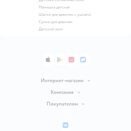
Манишка детская
Шапки для девочек с ушками
Сумки для девочек
Детский зонт
App Store
Google Play
AppGallery
RuStore
Интернет-магазин
Доставка и оплата
Компания
Обмен и возврат товара
Вакансии
Покупателям
Правила продажи
Подарочные карты
Политика конфиденциальности
Бонусные карты
Политика использования файлов cookie
ВКонтакте
Блог