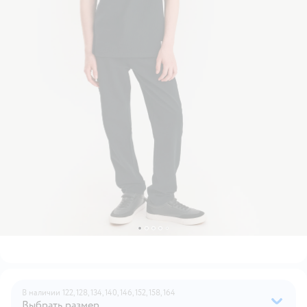
В наличии
122,
128,
134,
140,
146,
152,
158,
164
Выбрать размер