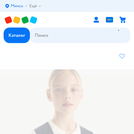
Минск
Ещё
Выбор адреса доставки.
Каталог
В избр