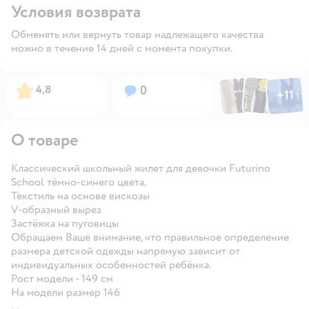
Условия возврата
Обменять или вернуть товар надлежащего качества
можно в течение 14 дней с момента покупки.
Фото по
Фото пользовател
Фото пользо
Рейтинг:
Вопросов:
4,8
0
+
11
Открыть га
О товаре
Классический школьный жилет для девочки Futurino
School тёмно-синего цвета.
Текстиль на основе вискозы
V-образный вырез
Застёжка на пуговицы
Обращаем Ваше внимание, что правильное определение
размера детской одежды напрямую зависит от
индивидуальных особенностей ребёнка.
Рост модели - 149 см
На модели размер 146