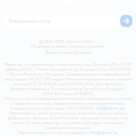
Блог
Обратная связь
Магазины сети
Карта сайта
© 2026 ООО «Детмир БЕЛ»
•
Правовые условия пользования сайтом
Детский мир в
Беларуси
Общество с ограниченной ответственностью «Детмир БЕЛ» ( ООО
«Детмир БЕЛ» ). Место нахождения: ул. Кульман, 3, пом. 319, 220100,
г. Минск, Республика Беларусь. Свидетельство о государственной
регистрации № 0072500 выдано Минским горисполкомом, внесена
запись в ЕГР 01.10.2018 за рег.№ 193143448. Дата внесения
интернет-магазина в Торговый реестр Республики Беларусь:
09.09.2021 за рег.№ 518552.
Уполномоченный продавца рассматривать обращения покупателей
о нарушении их прав, предусмотренных законодательством
о защите прав потребителей: +375173970001,
info@detmir.by
.
Режим работы: заказ круглосуточно, выдача по режиму работы
выбранного магазина. Способ оплаты: наличный и безналичный
расчёт. Оплата товара при получении. Доставка: самовывоз
из выбранного магазина.
Адрес электронной почты продавца:
info@detmir.by