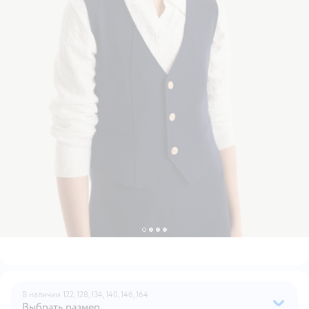
В наличии
122,
128,
134,
140,
146,
164
Выбрать размер