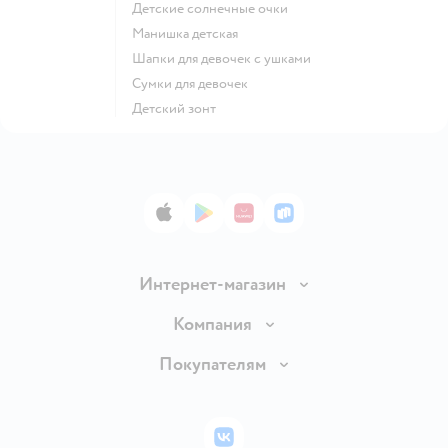
Детские солнечные очки
Манишка детская
Шапки для девочек с ушками
Сумки для девочек
Детский зонт
App Store
Google Play
AppGallery
RuStore
Интернет-магазин
Доставка и оплата
Компания
Обмен и возврат товара
Вакансии
Покупателям
Правила продажи
Подарочные карты
Политика конфиденциальности
Бонусные карты
Политика использования файлов cookie
ВКонтакте