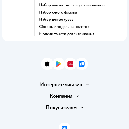
Набор для творчества для мальчиков
Набор юного физика
Набор для фокусов
Сборные модели самолетов
Модели танков для склеивания
App Store
Google Play
AppGallery
RuStore
Интернет-магазин
Доставка и оплата
Компания
Обмен и возврат товара
Вакансии
Покупателям
Правила продажи
Подарочные карты
Политика конфиденциальности
Бонусные карты
Политика использования файлов cookie