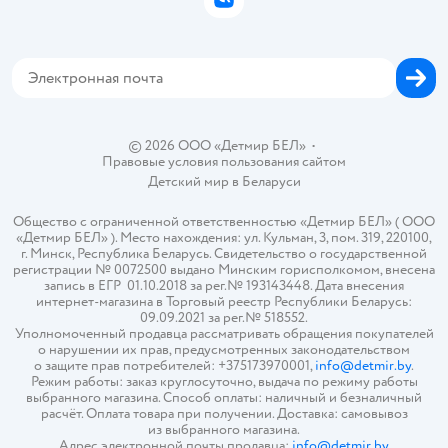
ВКонтакте
Блог
Обратная связь
Магазины сети
Карта сайта
© 2026 ООО «Детмир БЕЛ»
•
Правовые условия пользования сайтом
Детский мир в
Беларуси
Общество с ограниченной ответственностью «Детмир БЕЛ» ( ООО
«Детмир БЕЛ» ). Место нахождения: ул. Кульман, 3, пом. 319, 220100,
г. Минск, Республика Беларусь. Свидетельство о государственной
регистрации № 0072500 выдано Минским горисполкомом, внесена
запись в ЕГР 01.10.2018 за рег.№ 193143448. Дата внесения
интернет-магазина в Торговый реестр Республики Беларусь:
09.09.2021 за рег.№ 518552.
Уполномоченный продавца рассматривать обращения покупателей
о нарушении их прав, предусмотренных законодательством
о защите прав потребителей: +375173970001,
info@detmir.by
.
Режим работы: заказ круглосуточно, выдача по режиму работы
выбранного магазина. Способ оплаты: наличный и безналичный
расчёт. Оплата товара при получении. Доставка: самовывоз
из выбранного магазина.
Адрес электронной почты продавца:
info@detmir.by