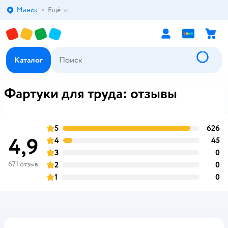
Минск
Ещё
Выбор адреса доставки.
Каталог
Фартуки для труда: отзывы
5
626
о
оценка
4,9
4
45
о
оценка
3
0
о
оценка
671 отзыв
2
0
о
оценка
1
0
о
оценка