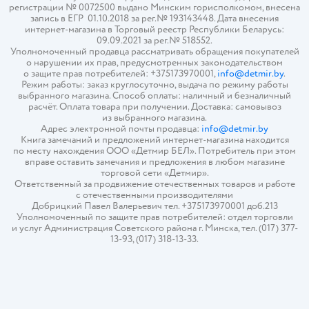
регистрации № 0072500 выдано Минским горисполкомом, внесена
запись в ЕГР 01.10.2018 за рег.№ 193143448. Дата внесения
интернет-магазина в Торговый реестр Республики Беларусь:
09.09.2021 за рег.№ 518552.
Уполномоченный продавца рассматривать обращения покупателей
о нарушении их прав, предусмотренных законодательством
о защите прав потребителей: +375173970001,
info@detmir.by
.
Режим работы: заказ круглосуточно, выдача по режиму работы
выбранного магазина. Способ оплаты: наличный и безналичный
расчёт. Оплата товара при получении. Доставка: самовывоз
из выбранного магазина.
Адрес электронной почты продавца:
info@detmir.by
Книга замечаний и предложений интернет-магазина находится
по месту нахождения ООО «Детмир БЕЛ». Потребитель при этом
вправе оставить замечания и предложения в любом магазине
торговой сети «Детмир».
Ответственный за продвижение отечественных товаров и работе
с отечественными производителями
Добрицкий Павел Валерьевич тел. +375173970001 доб.213
Уполномоченный по защите прав потребителей: отдел торговли
и услуг Администрация Советского района г. Минска, тел. (017) 377-
13-93, (017) 318-13-33.