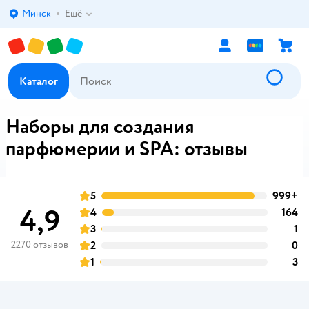
Минск
Ещё
Выбор адреса доставки.
Каталог
Наборы для создания
парфюмерии и SPA: отзывы
5
999+
о
оценка
4,9
4
164
о
оценка
3
1
о
оценка
2270 отзывов
2
0
о
оценка
1
3
о
оценка