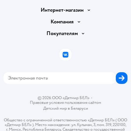
Интернет-магазин
Доставка и оплата
Компания
Обмен и возврат товара
Вакансии
Покупателям
Правила продажи
Подарочные карты
Политика конфиденциальности
Бонусные карты
Политика использования файлов cookie
ВКонтакте
Блог
Обратная связь
Магазины сети
Карта сайта
© 2026 ООО «Детмир БЕЛ»
•
Правовые условия пользования сайтом
Детский мир в
Беларуси
Общество с ограниченной ответственностью «Детмир БЕЛ» ( ООО
«Детмир БЕЛ» ). Место нахождения: ул. Кульман, 3, пом. 319, 220100,
г. Минск, Республика Беларусь. Свидетельство о государственной