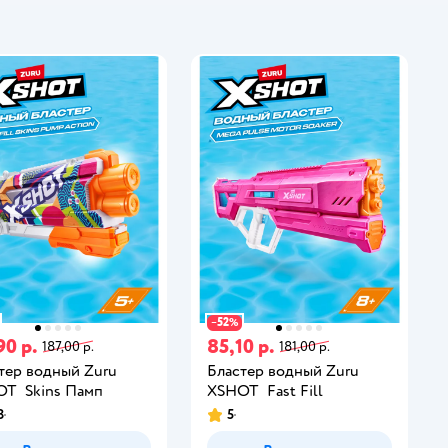
52
−
%
90 р.
85,10 р.
187,00 р.
181,00 р.
тер водный Zuru
Бластер водный Zuru
T Skins Памп
XSHOT Fast Fill
8
5