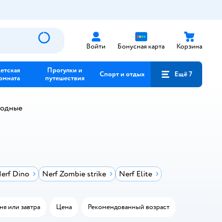
Войти
Бонусная карта
Корзина
етская
Прогулки и
Спорт и отдых
Ещё 7
омната
путешествия
водные
erf Dino
Nerf Zombie strike
Nerf Elite
ня или завтра
Цена
Рекомендованный возраст