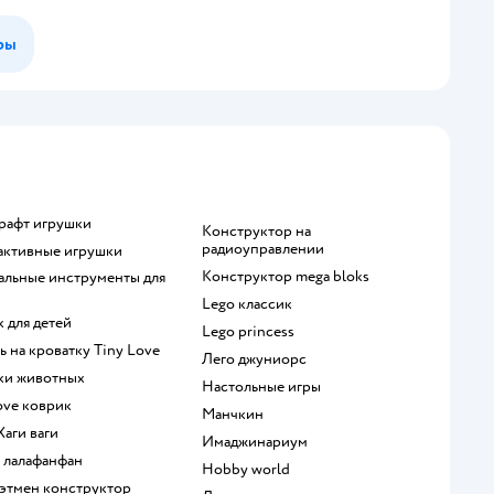
ры
крафт игрушки
Конструктор на
радиоуправлении
рактивные игрушки
Конструктор mega bloks
Lego классик
к для детей
Lego princess
ль на кроватку Tiny Love
Лего джуниорс
рки животных
Настольные игры
Love коврик
Манчкин
 Хаги ваги
Имаджинариум
а лалафанфан
Hobby world
 Бэтмен конструктор