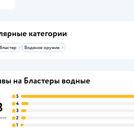
лярные категории
бластер
Водяное оружие
вы на Бластеры водные
5
8
4
3
ывов
2
1