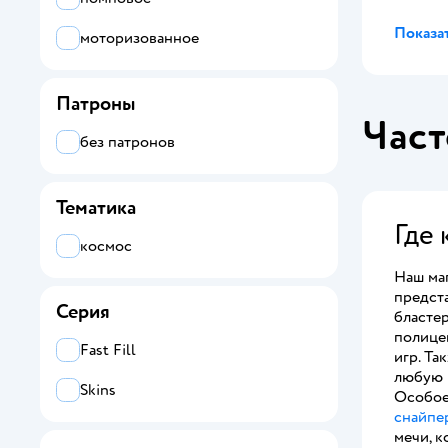
Показат
моторизованное
Патроны
Част
без патронов
Тематика
Где 
космос
Наш ма
предст
Серия
бласте
полице
Fast Fill
игр. Т
любую 
Skins
Особое
снайпе
мечи, 