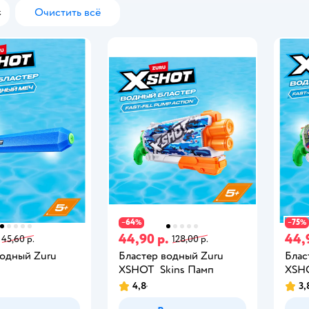
Очистить всё
с
64
75
−
%
−
%
44,90 р.
44,
45,60 р.
128,00 р.
водный Zuru
Бластер водный Zuru
Блас
XSHOT Skins Памп
XSHO
4,8
3,