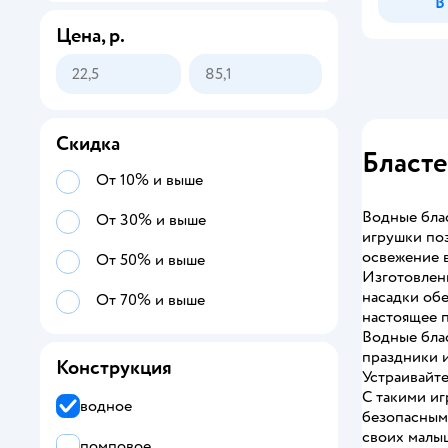
В
Цена, р.
Скидка
Бласте
От 10% и выше
Водные блас
От 30% и выше
игрушки поз
освежение в
От 50% и выше
Изготовленн
насадки обе
От 70% и выше
настоящее п
Водные блас
праздники и
Конструкция
Устраивайте
С такими и
водное
безопасными
своих малыш
помповое