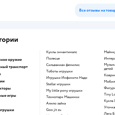
Все отзывы на това
гории
Куклы энчантималс
Майн
Полесье
Инте
ное оружие
Музыкальные инструменты для
Сильваниан фемилис
ный транспорт
детей
Тоботы игрушки
и
Коври
Игрушки Инфинити Надо
ции
Моби
Stellar игрушки
кторы
Фигу
my little pony игрушки
Tiny 
ные игры
Технопарк Машинки
Кукла
Алило зайка
Уточк
игрушки
Goo jit zu
Лего