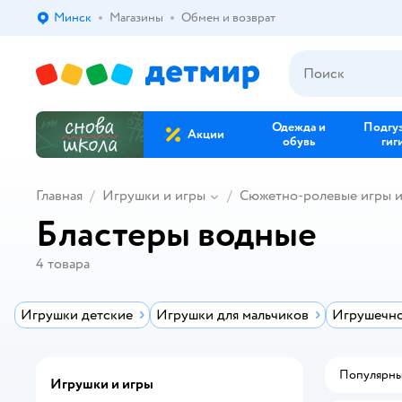
Минск
Магазины
Обмен и возврат
Выбор адреса доставки.
Одежда и
Подгу
Акции
обувь
гиг
Главная
Игрушки и игры
Сюжетно-ролевые игры 
Бластеры водные
4
товара
Игрушки детские
Игрушки для мальчиков
Игрушечно
Популярн
Игрушки и игры