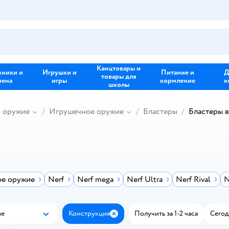
Канцтовары и
зники и
Игрушки и
Питание и
Д
товары для
иена
игры
кормление
к
школы
и оружие
Игрушечное оружие
Бластеры
Бластеры 
е оружие
Nerf
Nerf mega
Nerf Ultra
Nerf Rival
N
ые
Конструкция
Получить за 1-2 часа
Сегод
Популярные
Закрыть