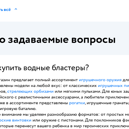
ь всё
о задаваемые вопросы
купить водные бластеры?
газин предлагает полный ассортимент
игрушечного оружия
для
авлены модели на любой вкус: от классических
игрушечных пи
ров,
стреляющих орбизами
или мягкими пульками. Для юных з
йского с реалистичными аксессуарами, а любители приключе
акже в ассортименте представлены
рогатки
, игрушечные гранаты
игровую баталию.
 внимание мы уделяем разнообразию форматов: от простых мо
рские винтовки
или оружие с пистонами. Для поклонников фэн
которые перенесут вашего ребенка в мир героических приключе