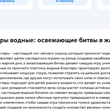
 корзину
В корзину
ры водные: освежающие битвы в жа
теры – настоящий хит летнего сезона, который приносит море
воляют детям насладиться играми на улице, создавая незабыв
 жаркие дни, а захватывающие битвы делают каждую игру уник
ые из прочного пластика, водные бластеры гарантируют долг
спечивают мощную струю, позволяя стрелять на дальние диста
риключение, где друзья могут испытывать свои силы и ловкост
теры подходят для детей разного возраста, что делает их уни
 дни рождения становятся ярче, когда растет команда активны
 настоящие водные баталии на свежем воздухе, превращая каж
грушками даже самые обычные прогулки превращаются в невер
 элементами, чтобы каждая игра приносила только удовольств
ей, подарив им возможность создать множество веселых моме