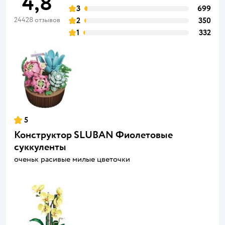
4,8
3
699
24428 отзывов
2
350
1
332
5
Конструктор SLUBAN Фиолетовые
суккуленты
оченьк расивые милые цветочки