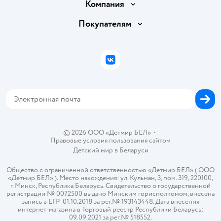
Доставка и оплата
Компания
Обмен и возврат товара
Вакансии
Покупателям
Правила продажи
Подарочные карты
Политика конфиденциальности
Бонусные карты
Политика использования файлов cookie
ВКонтакте
Блог
Обратная связь
Магазины сети
Карта сайта
© 2026 ООО «Детмир БЕЛ»
•
Правовые условия пользования сайтом
Детский мир в
Беларуси
Общество с ограниченной ответственностью «Детмир БЕЛ» ( ООО
«Детмир БЕЛ» ). Место нахождения: ул. Кульман, 3, пом. 319, 220100,
г. Минск, Республика Беларусь. Свидетельство о государственной
регистрации № 0072500 выдано Минским горисполкомом, внесена
запись в ЕГР 01.10.2018 за рег.№ 193143448. Дата внесения
интернет-магазина в Торговый реестр Республики Беларусь:
09.09.2021 за рег.№ 518552.