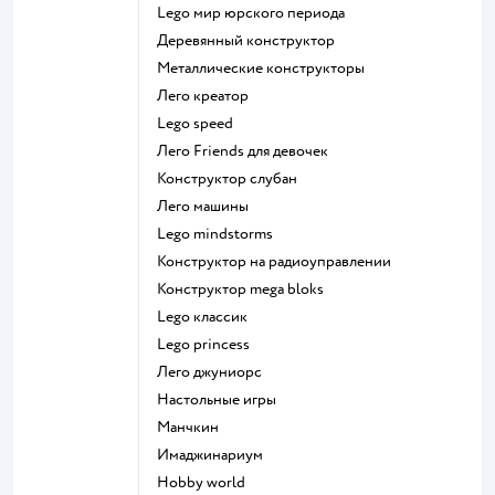
Lego мир юрского периода
Деревянный конструктор
Металлические конструкторы
Лего креатор
Lego speed
Лего Friends для девочек
Конструктор слубан
Лего машины
Lego mindstorms
Конструктор на радиоуправлении
Конструктор mega bloks
Lego классик
Lego princess
Лего джуниорс
Настольные игры
Манчкин
Имаджинариум
Hobby world