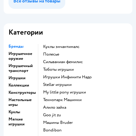
Все отзывы на товары
Категории
Бренды
Куклы энчантималс
Игрушечное
Полесье
оружие
Сильваниан фемилис
Игрушечный
Тоботы игрушки
транспорт
Игрушки Инфинити Надо
Игрушки
Stellar игрушки
Коллекции
my little pony игрушки
Конструкторы
Настольные
Технопарк Машинки
игры
Алило зайка
Куклы
Goo jit zu
Мягкие
Машины Bruder
игрушки
Bondibon