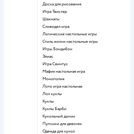
Доска для рисования
Игра Твистер
Шахматы
Словодел игра
Логические настольные игры
Стиль жизни настольные игры
Игры Бондибон
Элиас
Игра Свинтус
Мафия настольная игра
Монополия
Лото игра настольная
Лол куклы
Куклы
Куклы Барби
Кукольный домик
Пупсики для девочек
Одежда для кукол