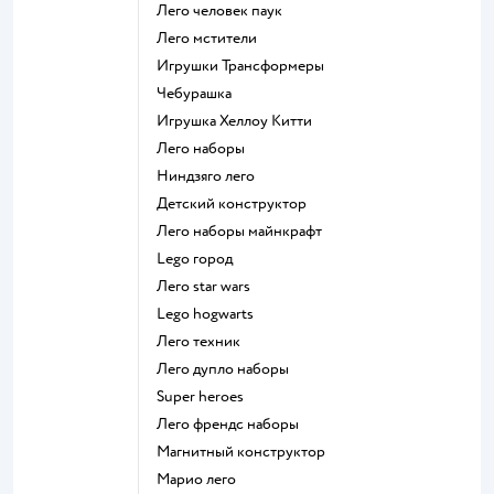
Лего человек паук
Лего мстители
Игрушки Трансформеры
Чебурашка
Игрушка Хеллоу Китти
Лего наборы
Ниндзяго лего
Детский конструктор
Лего наборы майнкрафт
Lego город
Лего star wars
Lego hogwarts
Лего техник
Лего дупло наборы
Super heroes
Лего френдс наборы
Магнитный конструктор
Марио лего