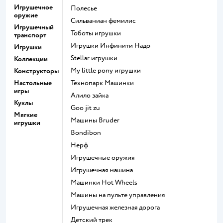
Игрушечное
Полесье
оружие
Сильваниан фемилис
Игрушечный
Тоботы игрушки
транспорт
Игрушки Инфинити Надо
Игрушки
Stellar игрушки
Коллекции
my little pony игрушки
Конструкторы
Настольные
Технопарк Машинки
игры
Алило зайка
Куклы
Goo jit zu
Мягкие
Машины Bruder
игрушки
Bondibon
Нерф
Игрушечные оружия
Игрушечная машина
Машинки Hot Wheels
Машины на пульте управления
Игрушечная железная дорога
Детский трек