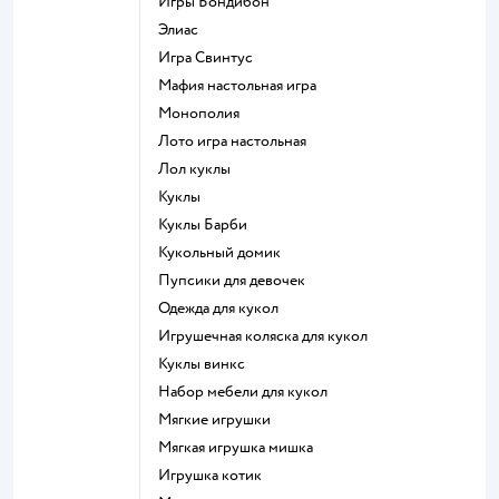
Игры Бондибон
Элиас
Игра Свинтус
Мафия настольная игра
Монополия
Лото игра настольная
Лол куклы
Куклы
Куклы Барби
Кукольный домик
Пупсики для девочек
Одежда для кукол
Игрушечная коляска для кукол
Куклы винкс
Набор мебели для кукол
Мягкие игрушки
Мягкая игрушка мишка
Игрушка котик