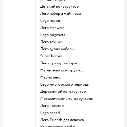
Детский конструктор
Лего наборы майнкрафт
Lego город
Лего star wars
Lego hogwarts
Лего техник
Лего дупло наборы
Super heroes
Лего френдс наборы
Магнитный конструктор
Марио лего
Lego мир юрского периода
Деревянный конструктор
Металлические конструкторы
Лего креатор
Lego speed
Лего Friends для девочек
Конструктор слубан