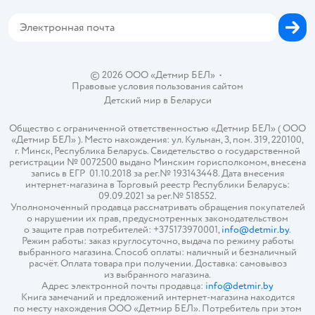
Магазины сети
Карта сайта
© 2026 ООО «Детмир БЕЛ»
•
Правовые условия пользования сайтом
Детский мир в
Беларуси
Общество с ограниченной ответственностью «Детмир БЕЛ» ( ООО
«Детмир БЕЛ» ). Место нахождения: ул. Кульман, 3, пом. 319, 220100,
г. Минск, Республика Беларусь. Свидетельство о государственной
регистрации № 0072500 выдано Минским горисполкомом, внесена
запись в ЕГР 01.10.2018 за рег.№ 193143448. Дата внесения
интернет-магазина в Торговый реестр Республики Беларусь:
09.09.2021 за рег.№ 518552.
Уполномоченный продавца рассматривать обращения покупателей
о нарушении их прав, предусмотренных законодательством
о защите прав потребителей: +375173970001,
info@detmir.by
.
Режим работы: заказ круглосуточно, выдача по режиму работы
выбранного магазина. Способ оплаты: наличный и безналичный
расчёт. Оплата товара при получении. Доставка: самовывоз
из выбранного магазина.
Адрес электронной почты продавца:
info@detmir.by
Книга замечаний и предложений интернет-магазина находится
по месту нахождения ООО «Детмир БЕЛ». Потребитель при этом